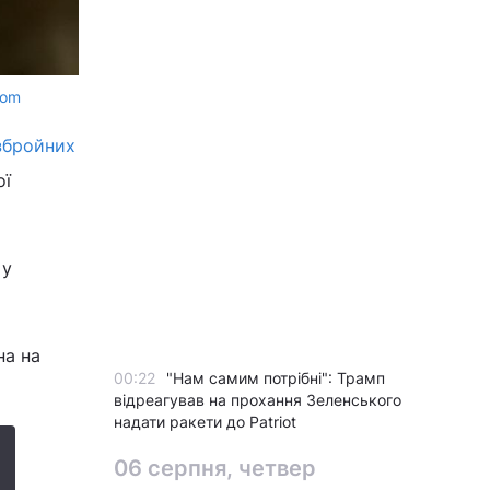
com
 збройних
ої
 у
на на
00:22
"Нам самим потрібні": Трамп
відреагував на прохання Зеленського
надати ракети до Patriot
06 серпня, четвер