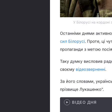
У Білорусі на кордоні
Останніми днями активн
сил Білорусі
. Проте, ці ч
пропаганди з метою посіят
Таку думку висловив рад
своєму
відеозверненні
.
За його словами, українс
прізвище Лукашенко".
ВІДЕО ДНЯ