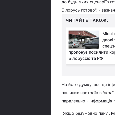
до будь-яких сценаріїв го
Білорусь готово", - зазн
ЧИТАЙТЕ ТАКОЖ:
"Коли треба буде
Мінні 
боятися - скажемо":
двокі
Арестович і Подоляк
спецз
ували ймовірний напад
пропонує посилити ко
 Україну
Білоруссю та РФ
На його думку, вся ця ін
панічних настроїв в Укра
паралельно - інформація 
"Якщо безумовно пану Лук