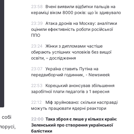
23:58
Вчені виявили відбитки пальців на
кераміці віком 8000 років: що їх здивувало
23:39
Атака дронів на Москву: аналітики
оцінили ефективність роботи російської
ППО
23:24
Жінки з дипломами частіше
обирають успішних чоловіків без вищої
освіти, – дослідження
23:07
Україна ставить Путіна на
передвиборчий годинник, - Newsweek
22:53
Корецький анонсував збільшення
заробітної плати педагогів з 1 вересня
22:12
Міф зруйновано: скільки насправді
можуть працювати ядерні реактори
 собі
22:00
Така зброя є лише у кількох країн:
Зеленський про створення української
лорусі,
балістики