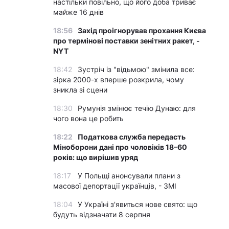
настільки повільно, що його доба триває
майже 16 днів
18:56
Захід проігнорував прохання Києва
про термінові поставки зенітних ракет, -
NYT
18:42
Зустріч із "відьмою" змінила все:
зірка 2000-х вперше розкрила, чому
зникла зі сцени
18:30
Румунія змінює течію Дунаю: для
чого вона це робить
18:22
Податкова служба передасть
Міноборони дані про чоловіків 18–60
років: що вирішив уряд
18:17
У Польщі анонсували плани з
масової депортації українців, - ЗМІ
18:04
У Україні з'явиться нове свято: що
будуть відзначати 8 серпня