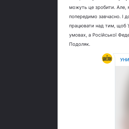
можуть це зробити. Але, 
попередимо завчасно. І д
працювати над тим, щоб У
умовах, а Російської Феде
Подоляк.