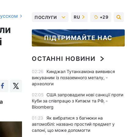
русском
RU
+29
ПОСЛУГИ
или
ПІДТРИМАЙТЕ НАС
і
ОСТАННІ НОВИНИ
02:26
Кинджал Тутанхамона виявився
викуваним із позаземного металу, -
археологи
02:05
США запровадили нові санкції проти
Куби за співпрацю з Китаєм та РФ, -
а
Bloomberg
01:23
Як вибратися з багнюки на
автомобілі: названо простий предмет у
салоні, що може допомогти