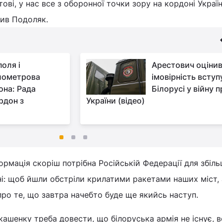
тові, у нас все з оборонної точки зору на кордоні Украї
ачив Подоляк.
поля і
Арестович оціни
лометрова
імовірність вступ
она: Рада
Білорусі у війну 
рдон з
України (відео)
формація скоріш потрібна Російській Федерації для збіл
їні: щоб йшли обстріли крилатими ракетами наших міст, 
про те, що завтра начебто буде ще якийсь наступ.
ашенку треба довести, що білоруська армія не існує, 