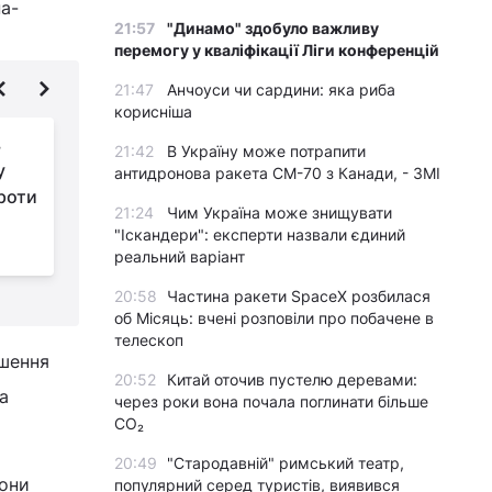
на-
21:57
"Динамо" здобуло важливу
перемогу у кваліфікації Ліги конференцій
21:47
Анчоуси чи сардини: яка риба
корисніша
в
"Коли треба буде
21:42
В Україну може потрапити
у
боятися - скажемо":
антидронова ракета CM-70 з Канади, - ЗМІ
проти
Арестович і Подоляк
21:24
Чим Україна може знищувати
прокоментували ймовірний напад
п
"Іскандери": експерти назвали єдиний
Білорусі на Україну
Б
реальний варіант
20:58
Частина ракети SpaceX розбилася
об Місяць: вчені розповіли про побачене в
телескоп
ьшення
20:52
Китай оточив пустелю деревами:
а
через роки вона почала поглинати більше
CO₂
20:49
"Стародавній" римський театр,
вони
популярний серед туристів, виявився