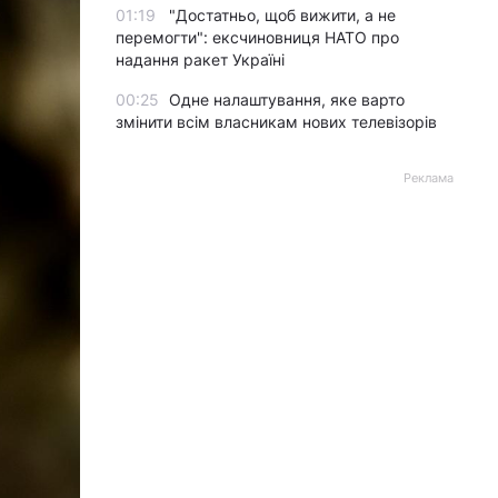
01:19
"Достатньо, щоб вижити, а не
перемогти": ексчиновниця НАТО про
надання ракет Україні
00:25
Одне налаштування, яке варто
змінити всім власникам нових телевізорів
Реклама