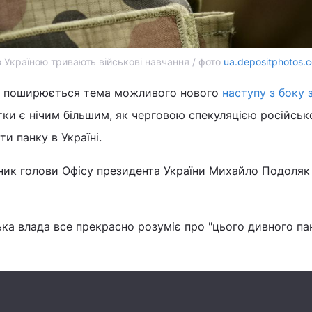
 з Україною тривають військові навчання / фото
ua.depositphotos.
о поширюється тема можливого нового
наступу з боку
утки є нічим більшим, як черговою спекуляцією російськ
и панку в Україні.
ник голови Офісу президента України Михайло Подоляк
ька влада все прекрасно розуміє про "цього дивного па