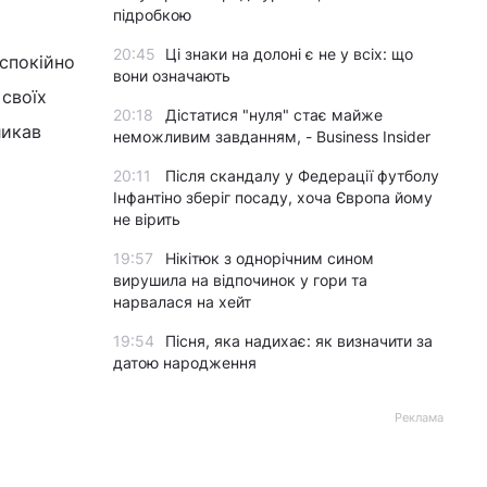
підробкою
20:45
Ці знаки на долоні є не у всіх: що
 спокійно
вони означають
 своїх
20:18
Дістатися "нуля" стає майже
ликав
неможливим завданням, - Business Insider
20:11
Після скандалу у Федерації футболу
Інфантіно зберіг посаду, хоча Європа йому
не вірить
19:57
Нікітюк з однорічним сином
вирушила на відпочинок у гори та
нарвалася на хейт
19:54
Пісня, яка надихає: як визначити за
датою народження
Реклама