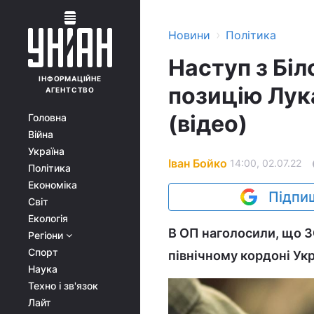
›
Новини
Політика
Наступ з Біл
ІНФОРМАЦІЙНЕ
позицію Лук
АГЕНТСТВО
(відео)
Головна
Війна
Україна
Іван Бойко
14:00, 02.07.22
Політика
Економіка
Підпиш
Світ
Екологія
В ОП наголосили, що ЗС
Регіони
Спорт
північному кордоні Укр
Наука
Техно і зв'язок
Лайт