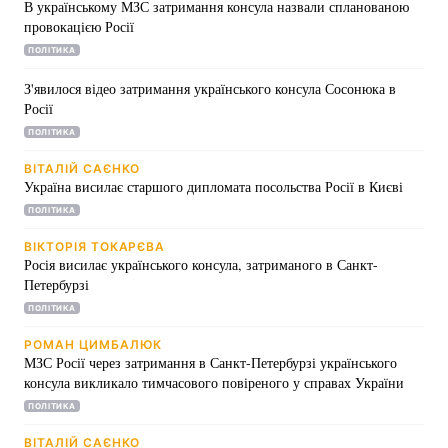
В українському МЗС затримання консула назвали спланованою
провокацією Росії
Лонгріди
ПОЛІТИКА
З'явилося відео затримання українського консула Сосонюка в
Відео з Youtube
Статті
Росії
ПОЛІТИКА
Інтерв'ю
Думки
ВІТАЛІЙ САЄНКО
Архів
Вакансії
Україна висилає старшого дипломата посольства Росії в Києві
ПОЛІТИКА
Контакти
ВІКТОРІЯ ТОКАРЄВА
Росія висилає українського консула, затриманого в Санкт-
Послуги
Петербурзі
ПОЛІТИКА
РОМАН ЦИМБАЛЮК
МЗС Росії через затримання в Санкт-Петербурзі українського
консула викликало тимчасового повіреного у справах України
ПОЛІТИКА
ВІТАЛІЙ САЄНКО