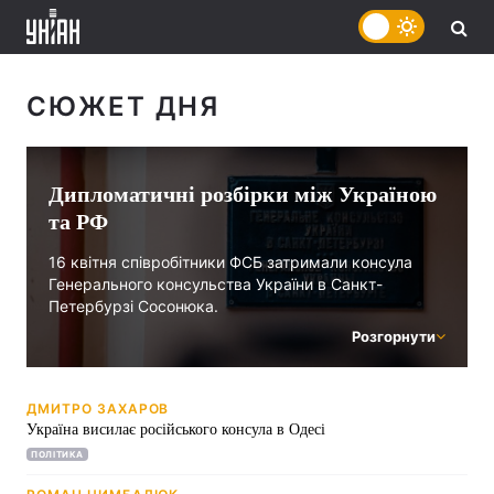
СЮЖЕТ ДНЯ
Дипломатичні розбірки між Україною
та РФ
16 квітня співробітники ФСБ затримали консула
Генерального консульства України в Санкт-
Петербурзі Сосонюка.
Розгорнути
У спецслужбі стверджують, що Сосонюк нібито
намагався отримати інформацію закритого
характеру, що міститься в базах даних
ДМИТРО ЗАХАРОВ
правоохоронних органів і ФСБ.
Україна висилає російського консула в Одесі
Пізніше стало відомо, що Росія висилає
ПОЛІТИКА
українського консула Олександра Сосонюка.