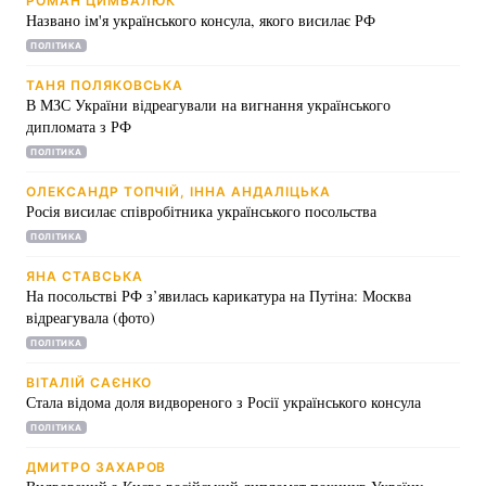
РОМАН ЦИМБАЛЮК
Названо ім'я українського консула, якого висилає РФ
З цього часу Україна і Росія ще кілька разів
"обмінювалися люб'язностями", висилаючи
ПОЛІТИКА
співробітників дипломатичних установ одна одної.
ТАНЯ ПОЛЯКОВСЬКА
В МЗС України відреагували на вигнання українського
дипломата з РФ
ПОЛІТИКА
ОЛЕКСАНДР ТОПЧІЙ, ІННА АНДАЛІЦЬКА
Росія висилає співробітника українського посольства
ПОЛІТИКА
ЯНА СТАВСЬКА
На посольстві РФ з’явилась карикатура на Путіна: Москва
відреагувала (фото)
ПОЛІТИКА
ВІТАЛІЙ САЄНКО
Стала відома доля видвореного з Росії українського консула
ПОЛІТИКА
ДМИТРО ЗАХАРОВ