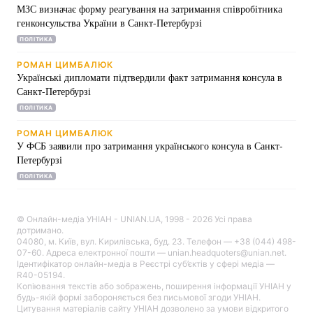
МЗС визначає форму реагування на затримання співробітника
генконсульства України в Санкт-Петербурзі
Тема оформлення
ПОЛІТИКА
РОМАН ЦИМБАЛЮК
Українські дипломати підтвердили факт затримання консула в
Санкт-Петербурзі
ПОЛІТИКА
РОМАН ЦИМБАЛЮК
У ФСБ заявили про затримання українського консула в Санкт-
Петербурзі
ПОЛІТИКА
© Онлайн-медіа УНІАН - UNIAN.UA, 1998 - 2026 Усі права
дотримано.
04080, м. Київ, вул. Кирилівська, буд. 23. Телефон — +38 (044) 498-
07-60. Адреса електронної пошти — unian.headquoters@unian.net.
Ідентифікатор онлайн-медіа в Реєстрі суб’єктів у сфері медіа —
R40-05194.
Копіювання текстів або зображень, поширення інформації УНІАН у
будь-якій формі забороняється без письмової згоди УНІАН.
Цитування матеріалів сайту УНІАН дозволено за умови відкритого