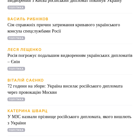
Видворений з Києва російський дипломат покинув Україну
ПОЛІТИКА
ВАСИЛЬ РИБНІКОВ
Сім справжніх причин затримання кривавого українського
Головна
Війна
консула спецслужбами Росії
ПОЛІТИКА
Україна
Політика
ЛЕСЯ ЛЕЩЕНКО
Економіка
Світ
Росія погрожує подальшим видворенням українських дипломатів
– Єнін
Спорт
Наука
ПОЛІТИКА
ВІТАЛІЙ САЄНКО
Техно і зв'язок
Лайт
72 години на збори: Україна висилає російського дипломата
через провокацію Москви
Зброя
Інциденти
ПОЛІТИКА
Здоров'я
Туризм
КАТЕРИНА ШВАРЦ
У МЗС назвали прізвище російського дипломата, якого вишлють
з України
Цікавинки
Погода
ПОЛІТИКА
Екологія
Регіони