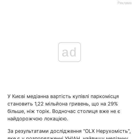
Реклама
ad
У Києві медіанна вартість купівлі паркомісця
становить 1,22 мільйона гривень, що на 29%
більше, ніж торік. Водночас столиця вже не є
найдорожчою локацією.
За результатами дослідження "OLX Нерухомість",
яке є у розпорядженні УНІАН, найвищу медіанну