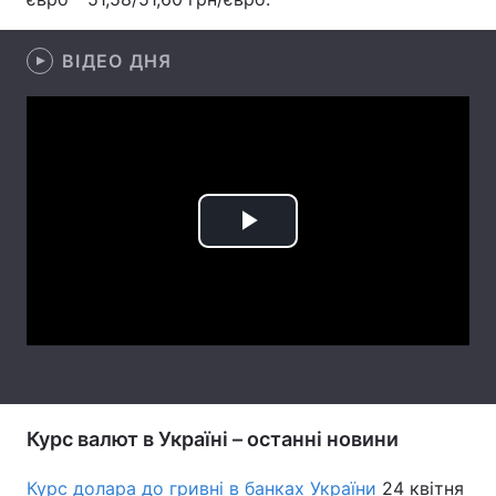
Лонгріди
ВІДЕО ДНЯ
Відео з Youtube
Статті
Інтерв'ю
Думки
Архів
Вакансії
Play
Контакти
Video
Послуги
Курс валют в Україні – останні новини
Курс долара до гривні в банках України
24 квітня