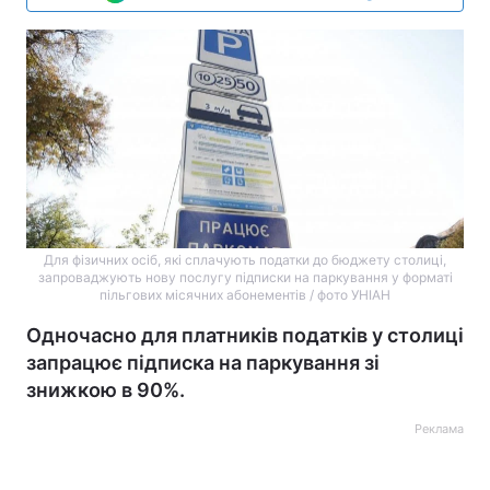
Для фізичних осіб, які сплачують податки до бюджету столиці,
запроваджують нову послугу підписки на паркування у форматі
пільгових місячних абонементів / фото УНІАН
Одночасно для платників податків у столиці
запрацює підписка на паркування зі
знижкою в 90%.
Реклама