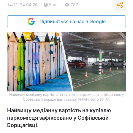
14:12, 24.04.26
5 хв.
782
Підпишіться на нас в Google
Найвищу медіанну вартість на купівлю паркомісця зафіксовано у
Софіївській Борщагівці / колаж УНІАН, фото УНІАН
Найвищу медіанну вартість на купівлю
паркомісця зафіксовано у Софіївській
Борщагівці.