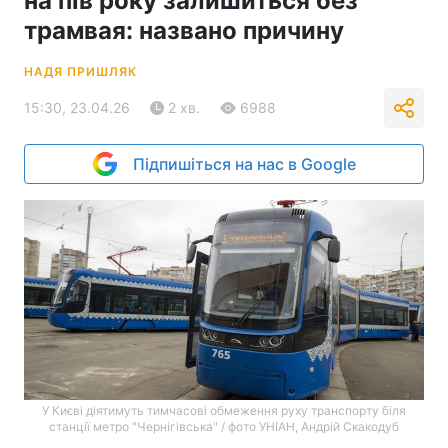
на пів року залишиться без
трамвая: названо причину
НАДЯ ПРИШЛЯК
15:30, 23.04.26
2 хв.
6988
Підпишіться на нас в Google
У Києві діятимуть тимчасові обмеження руху транспорту біля
станції метро "Чернігівська" / фото УНІАН, Андрій Скакодуб