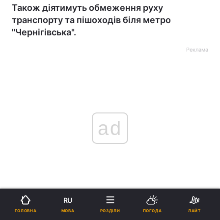
Також діятимуть обмеження руху
транспорту та пішоходів біля метро
"Чернігівська".
Реклама
ad
Із 25 квітня до 30 листопада в
Києві
діятимуть
RU
обмеження руху транспорту та пішоходів біля
МОВА
ГОЛОВНА
РОЗДІЛИ
ПОГОДА
ЛАЙТ