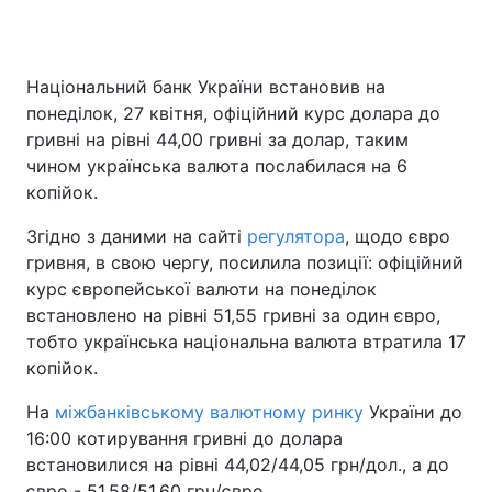
Національний банк України встановив на
Головна
Війна
понеділок, 27 квітня, офіційний курс долара до
гривні на рівні 44,00 гривні за долар, таким
Україна
Політика
чином українська валюта послабилася на 6
копійок.
Економіка
Світ
Згідно з даними на сайті
регулятора
, щодо євро
Спорт
Наука
гривня, в свою чергу, посилила позиції: офіційний
курс європейської валюти на понеділок
Техно і зв'язок
Лайт
встановлено на рівні 51,55 гривні за один євро,
Зброя
Інциденти
тобто українська національна валюта втратила 17
копійок.
Здоров'я
Туризм
На
міжбанківському валютному ринку
України до
Цікавинки
Погода
16:00 котирування гривні до долара
встановилися на рівні 44,02/44,05 грн/дол., а до
Екологія
Регіони
євро - 51,58/51,60 грн/євро.