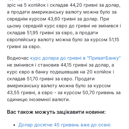
зріс на 5 копійок і складав 44,20 гривні за долар,
Тема оформлення
а продати американську валюту можна було за
середнім курсом 43,60 гривні за долар. При
цьому середній курс євро до гривні не змінився і
складав 51,95 гривні за євро, а продати
європейську валюту можна було за курсом 51,15
гривні за євро.
Водночас
курс долара до гривні в "ПриватБанку"
не змінився і становив 44,15 гривні за долар, а
курс євро в банку подешевшав на 20 копійок і
складав 51,70 гривні за євро. Продати
американську валюту можна було за курсом
43,55 гривні, а євро - за курсом 50,70 гривень за
одиницю іноземної валюти.
Вас також можуть зацікавити новини:
Долар досягне 45 гривень вже до осені: