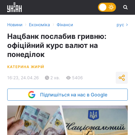
›
›
Новини
Економіка
Фінанси
рус
Нацбанк послабив гривню:
офіційний курс валют на
понеділок
КАТЕРИНА ЖИРІЙ
16:23, 24.04.26
2 хв.
5406
Підпишіться на нас в Google