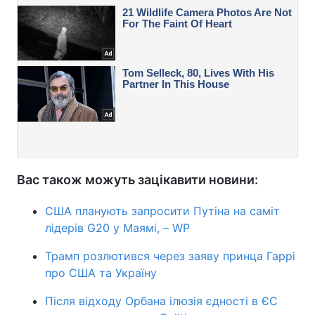
Вас також можуть зацікавити новини:
США планують запросити Путіна на саміт
лідерів G20 у Маямі, – WP
Трамп розлютився через заяву принца Гаррі
про США та Україну
Після відходу Орбана ілюзія єдності в ЄС