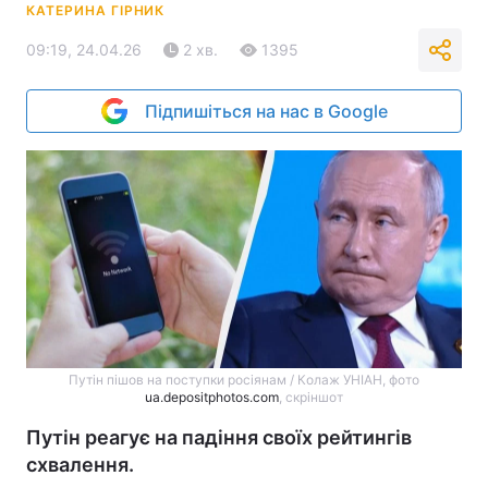
КАТЕРИНА ГІРНИК
09:19, 24.04.26
2 хв.
1395
Підпишіться на нас в Google
Путін пішов на поступки росіянам / Колаж УНІАН, фото
ua.depositphotos.com
, скріншот
Путін реагує на падіння своїх рейтингів
схвалення.