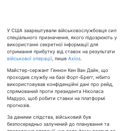
Головна
Війна
У США заарештували військовослужбовця сил
спеціального призначення, якого підозрюють у
Україна
Політика
використанні секретної інформації для
Економіка
Світ
отримання прибутку від ставок на результати
військової операції
, пише
Axios
.
Спорт
Наука
Майстер-сержант Геннон Кен Ван Дайк, що
Техно і зв'язок
Лайт
проходив службу на базі Форт-Брегг, нібито
використовував конфіденційні дані про рейд,
Зброя
Інциденти
спрямований проти президента Ніколаса
Мадуро, щоб робити ставки на платформі
Здоров'я
Туризм
прогнозів.
Цікавинки
Погода
За даними слідства, військовий був
безпосередньо залучений до планування та
Екологія
Регіони