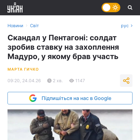
›
Новини
Світ
рус
Скандал у Пентагоні: солдат
зробив ставку на захоплення
Мадуро, у якому брав участь
МАРТА ГИЧКО
09:20, 24.04.26
2 хв.
1147
Підпишіться на нас в Google