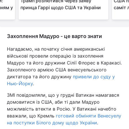
и:
Трамп розлютився через заяву
США пл
нням у
принца Гаррі щодо США та України
саміт 
Захоплення Мадуро - це варто знати
Нагадаємо, на початку січня американські
військові провели операцію із захоплення
Мадуро та його дружини Сілії Флорес в Каракасі.
Захопленого армією США венесуельського
диктатора та його дружину
привели до суду у
Нью-Йорку
.
ЗМІ повідомляли, що у грудні Ватикан намагався
домовитися із США, аби ті дали Мадуро
можливість втекти в Росію. У Ватикані начебто
вважали, що Кремль
готовий обміняти Венесуелу
на поступки Білого дому щодо України
.