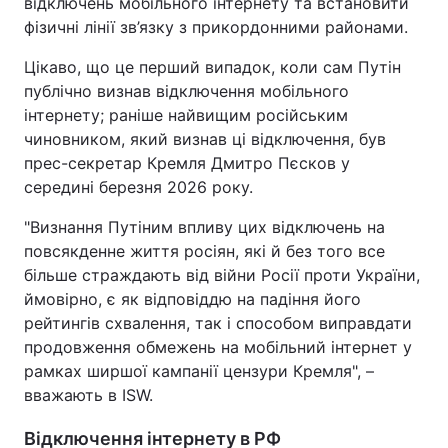
відключень мобільного інтернету та встановити
фізичні лінії зв’язку з прикордонними районами.
Цікаво, що це перший випадок, коли сам Путін
публічно визнав відключення мобільного
інтернету; раніше найвищим російським
чиновником, який визнав ці відключення, був
прес-секретар Кремля Дмитро Пєсков у
середині березня 2026 року.
"Визнання Путіним впливу цих відключень на
повсякденне життя росіян, які й без того все
більше страждають від війни Росії проти України,
ймовірно, є як відповіддю на падіння його
рейтингів схвалення, так і способом виправдати
продовження обмежень на мобільний інтернет у
рамках ширшої кампанії цензури Кремля", –
вважають в ISW.
Відключення інтернету в РФ