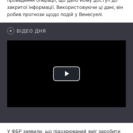
проведення операції, що дало йому доступ до
закритої інформації. Використовуючи ці дані, він
Лонгріди
робив прогнози щодо подій у Венесуелі.
Відео з Youtube
Статті
ВІДЕО ДНЯ
Інтерв'ю
Думки
Архів
Вакансії
Контакти
Play
Послуги
Video
У ФБР заявили, що підозрюваний зміг заробити