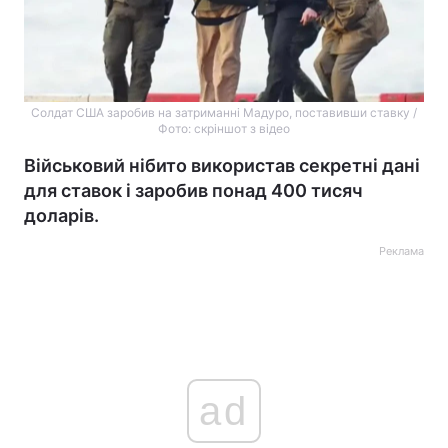
Солдат США заробив на затриманні Мадуро, поставивши ставку /
Фото: скріншот з відео
Військовий нібито використав секретні дані
для ставок і заробив понад 400 тисяч
доларів.
Реклама
ad