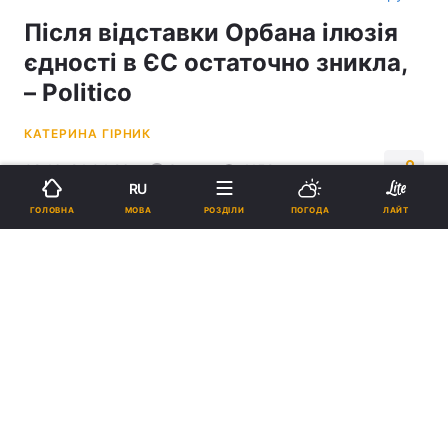
Після відставки Орбана ілюзія
єдності в ЄС остаточно зникла,
– Politico
КАТЕРИНА ГІРНИК
08:16, 24.04.26
3 хв.
4152
RU
МОВА
ГОЛОВНА
РОЗДІЛИ
ПОГОДА
ЛАЙТ
Підпишіться на нас в Google