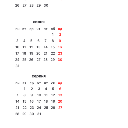
26
27
28
29
30
Лонгріди
липня
Відео з Youtube
Статті
пн
вт
ср
чт
пт
сб
нд
1
2
Інтерв'ю
Думки
3
4
5
6
7
8
9
10
11
12
13
14
15
16
Архів
Вакансії
17
18
19
20
21
22
23
24
25
26
27
28
29
30
Контакти
31
серпня
Послуги
пн
вт
ср
чт
пт
сб
нд
1
2
3
4
5
6
7
8
9
10
11
12
13
14
15
16
17
18
19
20
21
22
23
24
25
26
27
28
29
30
31