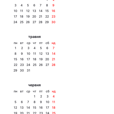
3
4
5
6
7
8
9
10
11
12
13
14
15
16
17
18
19
20
21
22
23
Головна
Війна
24
25
26
27
28
29
30
Україна
Політика
травня
пн
вт
ср
чт
пт
сб
нд
Економіка
Світ
1
2
3
4
5
6
7
8
9
10
11
12
13
14
Спорт
Наука
15
16
17
18
19
20
21
22
23
24
25
26
27
28
Техно і зв'язок
Лайт
29
30
31
Зброя
Інциденти
червня
Здоров'я
Туризм
пн
вт
ср
чт
пт
сб
нд
1
2
3
4
Цікавинки
Погода
5
6
7
8
9
10
11
12
13
14
15
16
17
18
Екологія
Регіони
19
20
21
22
23
24
25