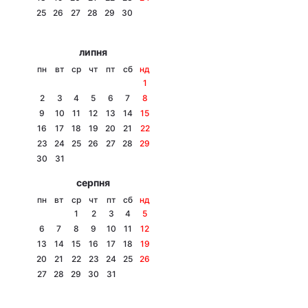
25
26
27
28
29
30
Лонгріди
липня
Відео з Youtube
Статті
пн
вт
ср
чт
пт
сб
нд
1
Інтерв'ю
Думки
2
3
4
5
6
7
8
9
10
11
12
13
14
15
Архів
Вакансії
16
17
18
19
20
21
22
23
24
25
26
27
28
29
Контакти
30
31
серпня
Послуги
пн
вт
ср
чт
пт
сб
нд
1
2
3
4
5
6
7
8
9
10
11
12
13
14
15
16
17
18
19
20
21
22
23
24
25
26
27
28
29
30
31