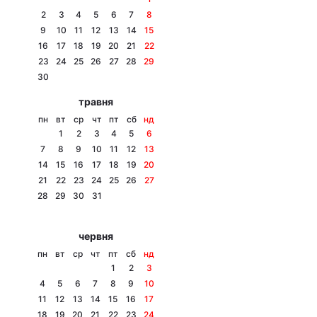
2
3
4
5
6
7
8
9
10
11
12
13
14
15
16
17
18
19
20
21
22
Головна
Війна
23
24
25
26
27
28
29
30
Україна
Політика
травня
пн
вт
ср
чт
пт
сб
нд
Економіка
Світ
1
2
3
4
5
6
7
8
9
10
11
12
13
Спорт
Наука
14
15
16
17
18
19
20
21
22
23
24
25
26
27
Техно і зв'язок
Лайт
28
29
30
31
Зброя
Інциденти
червня
Здоров'я
Туризм
пн
вт
ср
чт
пт
сб
нд
1
2
3
Цікавинки
Погода
4
5
6
7
8
9
10
11
12
13
14
15
16
17
Екологія
Регіони
18
19
20
21
22
23
24