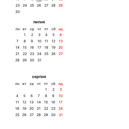
23
24
25
26
27
28
29
Лонгріди
30
липня
Відео з Youtube
Статті
пн
вт
ср
чт
пт
сб
нд
1
2
3
4
5
6
Інтерв'ю
Думки
7
8
9
10
11
12
13
14
15
16
17
18
19
20
Архів
Вакансії
21
22
23
24
25
26
27
28
29
30
31
Контакти
серпня
Послуги
пн
вт
ср
чт
пт
сб
нд
1
2
3
4
5
6
7
8
9
10
11
12
13
14
15
16
17
18
19
20
21
22
23
24
25
26
27
28
29
30
31