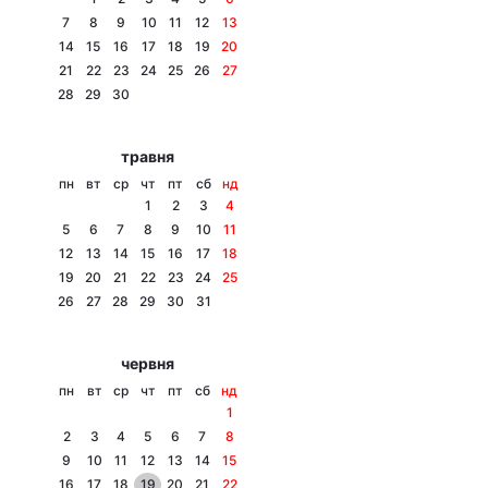
7
8
9
10
11
12
13
14
15
16
17
18
19
20
21
22
23
24
25
26
27
Головна
Війна
28
29
30
Україна
Політика
травня
пн
вт
ср
чт
пт
сб
нд
Економіка
Світ
1
2
3
4
5
6
7
8
9
10
11
Спорт
Наука
12
13
14
15
16
17
18
19
20
21
22
23
24
25
Техно і зв'язок
Лайт
26
27
28
29
30
31
Зброя
Інциденти
червня
Здоров'я
Туризм
пн
вт
ср
чт
пт
сб
нд
1
Цікавинки
Погода
2
3
4
5
6
7
8
9
10
11
12
13
14
15
Екологія
Регіони
16
17
18
19
20
21
22