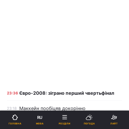
Євро-2008: зіграно перший чвертьфінал
23:36
Маккейн пообіцяв докорінно
23:18
переорієнтувати енергетику США
RU
МОВА
ГОЛОВНА
РОЗДІЛИ
ПОГОДА
ЛАЙТ