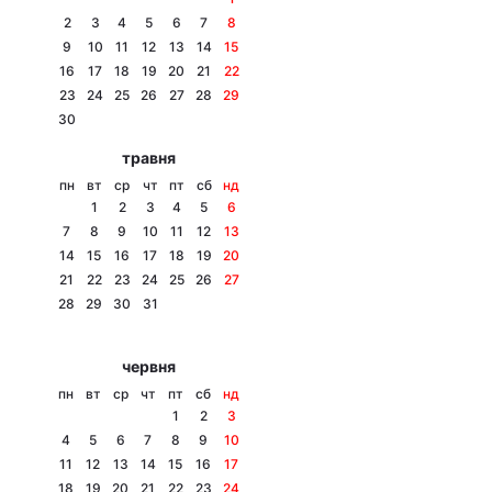
2
3
4
5
6
7
8
9
10
11
12
13
14
15
16
17
18
19
20
21
22
Головна
Війна
23
24
25
26
27
28
29
30
Україна
Політика
травня
пн
вт
ср
чт
пт
сб
нд
Економіка
Світ
1
2
3
4
5
6
7
8
9
10
11
12
13
Спорт
Наука
14
15
16
17
18
19
20
21
22
23
24
25
26
27
Техно і зв'язок
Лайт
28
29
30
31
Зброя
Інциденти
червня
Здоров'я
Туризм
пн
вт
ср
чт
пт
сб
нд
1
2
3
Цікавинки
Погода
4
5
6
7
8
9
10
11
12
13
14
15
16
17
Екологія
Регіони
18
19
20
21
22
23
24