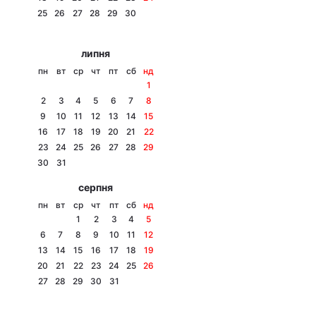
25
26
27
28
29
30
Лонгріди
липня
Відео з Youtube
Статті
пн
вт
ср
чт
пт
сб
нд
1
Інтерв'ю
Думки
2
3
4
5
6
7
8
9
10
11
12
13
14
15
Архів
Вакансії
16
17
18
19
20
21
22
23
24
25
26
27
28
29
Контакти
30
31
серпня
Послуги
пн
вт
ср
чт
пт
сб
нд
1
2
3
4
5
6
7
8
9
10
11
12
13
14
15
16
17
18
19
20
21
22
23
24
25
26
27
28
29
30
31