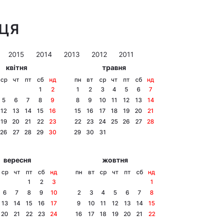
ИЦЯ
2015
2014
2013
2012
2011
квітня
травня
ср
чт
пт
сб
нд
пн
вт
ср
чт
пт
сб
нд
1
2
1
2
3
4
5
6
7
5
6
7
8
9
8
9
10
11
12
13
14
12
13
14
15
16
15
16
17
18
19
20
21
19
20
21
22
23
22
23
24
25
26
27
28
26
27
28
29
30
29
30
31
вересня
жовтня
ср
чт
пт
сб
нд
пн
вт
ср
чт
пт
сб
нд
1
2
3
1
6
7
8
9
10
2
3
4
5
6
7
8
13
14
15
16
17
9
10
11
12
13
14
15
20
21
22
23
24
16
17
18
19
20
21
22