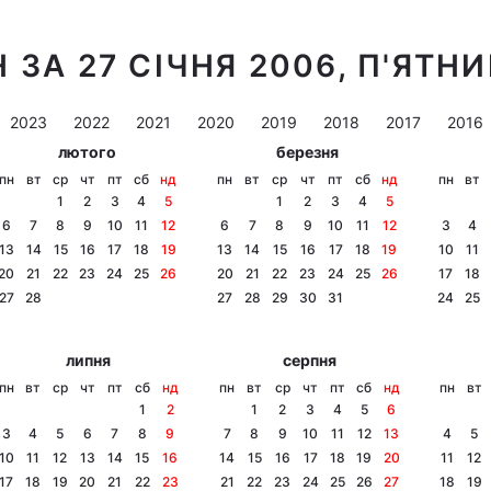
 ЗА 27 СІЧНЯ 2006, П'ЯТН
2023
2022
2021
2020
2019
2018
2017
2016
лютого
березня
пн
вт
ср
чт
пт
сб
нд
пн
вт
ср
чт
пт
сб
нд
пн
вт
1
2
3
4
5
1
2
3
4
5
6
7
8
9
10
11
12
6
7
8
9
10
11
12
3
4
13
14
15
16
17
18
19
13
14
15
16
17
18
19
10
11
20
21
22
23
24
25
26
20
21
22
23
24
25
26
17
18
27
28
27
28
29
30
31
24
25
липня
серпня
пн
вт
ср
чт
пт
сб
нд
пн
вт
ср
чт
пт
сб
нд
пн
вт
1
2
1
2
3
4
5
6
3
4
5
6
7
8
9
7
8
9
10
11
12
13
4
5
10
11
12
13
14
15
16
14
15
16
17
18
19
20
11
12
17
18
19
20
21
22
23
21
22
23
24
25
26
27
18
19