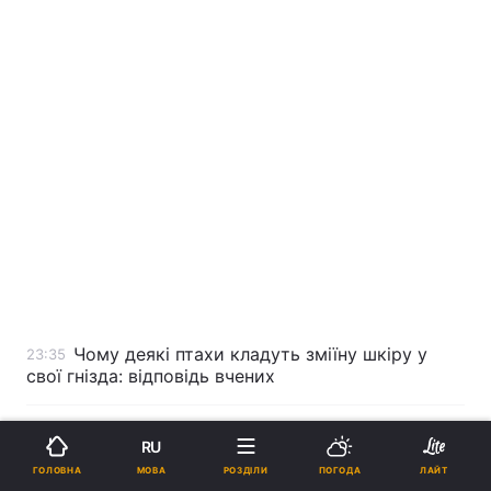
Чому деякі птахи кладуть зміїну шкіру у
23:35
свої гнізда: відповідь вчених
Людина має унікальні частини тіла, які
23:23
RU
еволюція не може пояснити: про що йдеться
МОВА
ГОЛОВНА
РОЗДІЛИ
ПОГОДА
ЛАЙТ