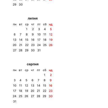
29
30
Лонгріди
липня
Відео з Youtube
Статті
пн
вт
ср
чт
пт
сб
нд
1
2
3
4
5
Інтерв'ю
Думки
6
7
8
9
10
11
12
13
14
15
16
17
18
19
Архів
Вакансії
20
21
22
23
24
25
26
27
28
29
30
31
Контакти
серпня
Послуги
пн
вт
ср
чт
пт
сб
нд
1
2
3
4
5
6
7
8
9
10
11
12
13
14
15
16
17
18
19
20
21
22
23
24
25
26
27
28
29
30
31