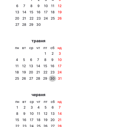
6
7
8
9
10
11
12
13
14
15
16
17
18
19
20
21
22
23
24
25
26
Головна
Війна
27
28
29
30
Україна
Політика
травня
пн
вт
ср
чт
пт
сб
нд
Економіка
Світ
1
2
3
4
5
6
7
8
9
10
Спорт
Наука
11
12
13
14
15
16
17
18
19
20
21
22
23
24
Техно і зв'язок
Лайт
25
26
27
28
29
30
31
Зброя
Інциденти
червня
Здоров'я
Туризм
пн
вт
ср
чт
пт
сб
нд
1
2
3
4
5
6
7
Цікавинки
Погода
8
9
10
11
12
13
14
15
16
17
18
19
20
21
Екологія
Регіони
22
23
24
25
26
27
28