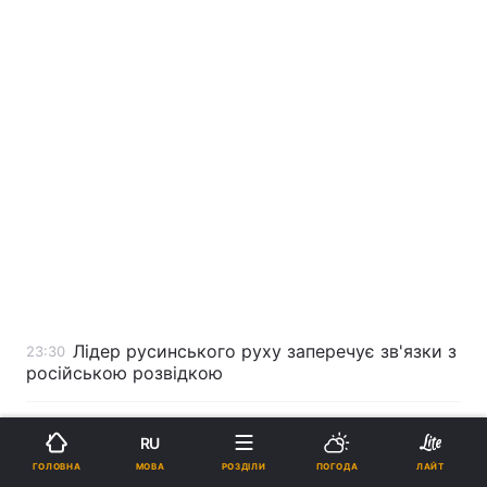
Лідер русинського руху заперечує зв'язки з
23:30
російською розвідкою
Черновецький заборонив руху транспорту
23:11
RU
на Андріївському узвозі
МОВА
ГОЛОВНА
РОЗДІЛИ
ПОГОДА
ЛАЙТ