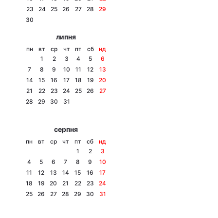
23
24
25
26
27
28
29
Лонгріди
30
липня
Відео з Youtube
Статті
пн
вт
ср
чт
пт
сб
нд
1
2
3
4
5
6
Інтерв'ю
Думки
7
8
9
10
11
12
13
14
15
16
17
18
19
20
Архів
Вакансії
21
22
23
24
25
26
27
28
29
30
31
Контакти
серпня
Послуги
пн
вт
ср
чт
пт
сб
нд
1
2
3
4
5
6
7
8
9
10
11
12
13
14
15
16
17
18
19
20
21
22
23
24
25
26
27
28
29
30
31