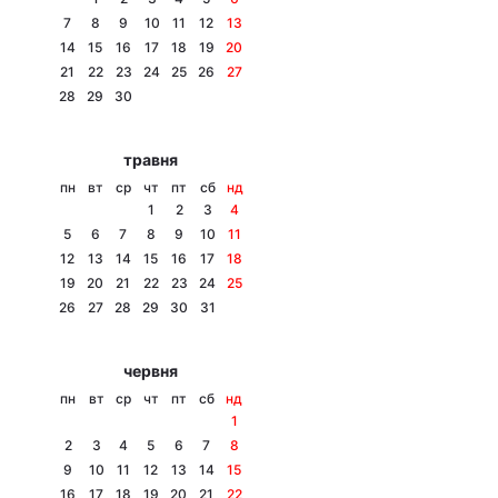
7
8
9
10
11
12
13
14
15
16
17
18
19
20
21
22
23
24
25
26
27
Головна
Війна
28
29
30
Україна
Політика
травня
пн
вт
ср
чт
пт
сб
нд
Економіка
Світ
1
2
3
4
5
6
7
8
9
10
11
Спорт
Наука
12
13
14
15
16
17
18
19
20
21
22
23
24
25
Техно і зв'язок
Лайт
26
27
28
29
30
31
Зброя
Інциденти
червня
Здоров'я
Туризм
пн
вт
ср
чт
пт
сб
нд
1
Цікавинки
Погода
2
3
4
5
6
7
8
9
10
11
12
13
14
15
Екологія
Регіони
16
17
18
19
20
21
22