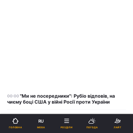
"Ми не посередники": Рубіо відповів, на
00:00
чиєму боці США у війні Росії проти України
Світ на порозі екстремальної спеки: вчені
23:27
RU
б'ють на сполох через рідкісне явище в океані
МОВА
ГОЛОВНА
РОЗДІЛИ
ПОГОДА
ЛАЙТ