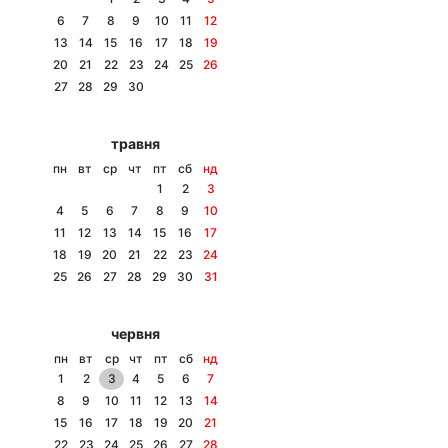
6
7
8
9
10
11
12
13
14
15
16
17
18
19
20
21
22
23
24
25
26
Головна
Війна
27
28
29
30
Україна
Політика
травня
пн
вт
ср
чт
пт
сб
нд
Економіка
Світ
1
2
3
4
5
6
7
8
9
10
Спорт
Наука
11
12
13
14
15
16
17
18
19
20
21
22
23
24
Техно і зв'язок
Лайт
25
26
27
28
29
30
31
Зброя
Інциденти
червня
Здоров'я
Туризм
пн
вт
ср
чт
пт
сб
нд
1
2
3
4
5
6
7
Цікавинки
Погода
8
9
10
11
12
13
14
15
16
17
18
19
20
21
Екологія
Регіони
22
23
24
25
26
27
28