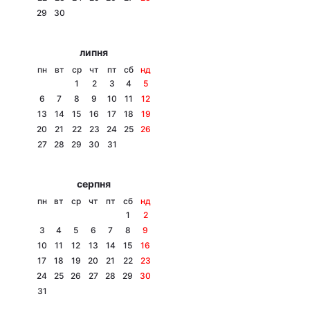
29
30
Лонгріди
липня
Відео з Youtube
Статті
пн
вт
ср
чт
пт
сб
нд
1
2
3
4
5
Інтерв'ю
Думки
6
7
8
9
10
11
12
13
14
15
16
17
18
19
Архів
Вакансії
20
21
22
23
24
25
26
27
28
29
30
31
Контакти
серпня
Послуги
пн
вт
ср
чт
пт
сб
нд
1
2
3
4
5
6
7
8
9
10
11
12
13
14
15
16
17
18
19
20
21
22
23
24
25
26
27
28
29
30
31