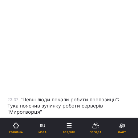
"Певні люди почали робити пропозиції":
23:37
Тука пояснив зупинку роботи серверів
"Миротворця"
RU
В Осло та Стокгольмі відбулись церемонії
22:45
МОВА
ГОЛОВНА
РОЗДІЛИ
ПОГОДА
ЛАЙТ
вручення нобелівських премій