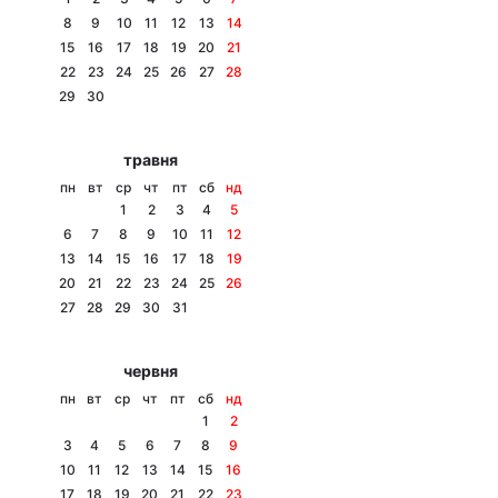
8
9
10
11
12
13
14
15
16
17
18
19
20
21
22
23
24
25
26
27
28
Головна
Війна
29
30
Україна
Політика
травня
пн
вт
ср
чт
пт
сб
нд
Економіка
Світ
1
2
3
4
5
6
7
8
9
10
11
12
Спорт
Наука
13
14
15
16
17
18
19
20
21
22
23
24
25
26
Техно і зв'язок
Лайт
27
28
29
30
31
Зброя
Інциденти
червня
Здоров'я
Туризм
пн
вт
ср
чт
пт
сб
нд
1
2
Цікавинки
Погода
3
4
5
6
7
8
9
10
11
12
13
14
15
16
Екологія
Регіони
17
18
19
20
21
22
23