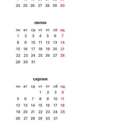
24
25
26
27
28
29
30
Лонгріди
липня
Відео з Youtube
Статті
пн
вт
ср
чт
пт
сб
нд
1
2
3
4
5
6
7
Інтерв'ю
Думки
8
9
10
11
12
13
14
15
16
17
18
19
20
21
Архів
Вакансії
22
23
24
25
26
27
28
29
30
31
Контакти
серпня
Послуги
пн
вт
ср
чт
пт
сб
нд
1
2
3
4
5
6
7
8
9
10
11
12
13
14
15
16
17
18
19
20
21
22
23
24
25
26
27
28
29
30
31