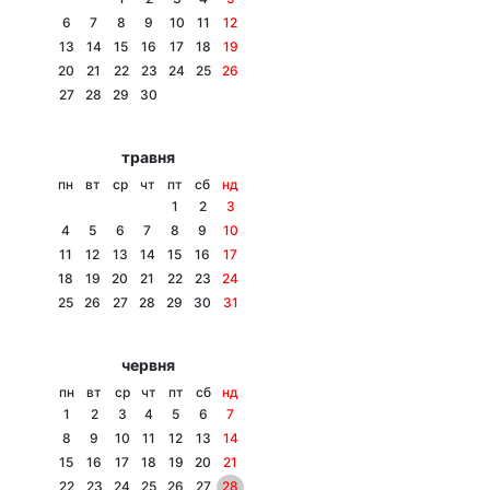
6
7
8
9
10
11
12
13
14
15
16
17
18
19
20
21
22
23
24
25
26
Головна
Війна
27
28
29
30
Україна
Політика
травня
пн
вт
ср
чт
пт
сб
нд
Економіка
Світ
1
2
3
4
5
6
7
8
9
10
Спорт
Наука
11
12
13
14
15
16
17
18
19
20
21
22
23
24
Техно і зв'язок
Лайт
25
26
27
28
29
30
31
Зброя
Інциденти
червня
Здоров'я
Туризм
пн
вт
ср
чт
пт
сб
нд
1
2
3
4
5
6
7
Цікавинки
Погода
8
9
10
11
12
13
14
15
16
17
18
19
20
21
Екологія
Регіони
22
23
24
25
26
27
28