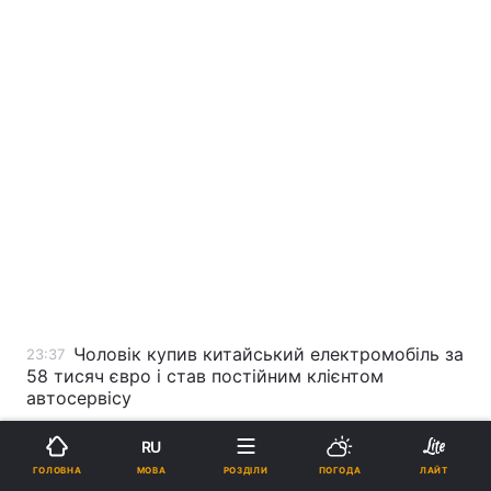
Чоловік купив китайський електромобіль за
23:37
58 тисяч євро і став постійним клієнтом
автосервісу
RU
В поліції назвали причину смерті
23:28
МОВА
ГОЛОВНА
РОЗДІЛИ
ПОГОДА
ЛАЙТ
командира 154-ї окремої механізованої бригади