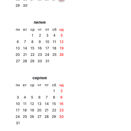
29
30
Лонгріди
липня
Відео з Youtube
Статті
пн
вт
ср
чт
пт
сб
нд
1
2
3
4
5
Інтерв'ю
Думки
6
7
8
9
10
11
12
13
14
15
16
17
18
19
Архів
Вакансії
20
21
22
23
24
25
26
27
28
29
30
31
Контакти
серпня
Послуги
пн
вт
ср
чт
пт
сб
нд
1
2
3
4
5
6
7
8
9
10
11
12
13
14
15
16
17
18
19
20
21
22
23
24
25
26
27
28
29
30
31