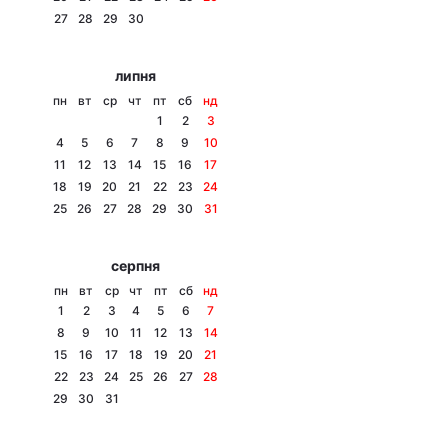
27
28
29
30
Лонгріди
липня
Відео з Youtube
Статті
пн
вт
ср
чт
пт
сб
нд
1
2
3
Інтерв'ю
Думки
4
5
6
7
8
9
10
11
12
13
14
15
16
17
Архів
Вакансії
18
19
20
21
22
23
24
25
26
27
28
29
30
31
Контакти
серпня
Послуги
пн
вт
ср
чт
пт
сб
нд
1
2
3
4
5
6
7
8
9
10
11
12
13
14
15
16
17
18
19
20
21
22
23
24
25
26
27
28
29
30
31