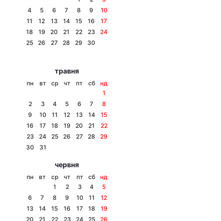
4
5
6
7
8
9
10
11
12
13
14
15
16
17
18
19
20
21
22
23
24
Головна
Війна
25
26
27
28
29
30
Україна
Політика
травня
пн
вт
ср
чт
пт
сб
нд
Економіка
Світ
1
2
3
4
5
6
7
8
Спорт
Наука
9
10
11
12
13
14
15
16
17
18
19
20
21
22
Техно і зв'язок
Лайт
23
24
25
26
27
28
29
30
31
Зброя
Інциденти
червня
Здоров'я
Туризм
пн
вт
ср
чт
пт
сб
нд
1
2
3
4
5
Цікавинки
Погода
6
7
8
9
10
11
12
13
14
15
16
17
18
19
Екологія
Регіони
20
21
22
23
24
25
26