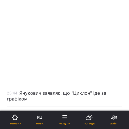
Янукович заявляє, що "Циклон" іде за
23:44
графіком
Туніські ісламісти обіцяють будувати
23:19
RU
демократичне суспільство
МОВА
ГОЛОВНА
РОЗДІЛИ
ПОГОДА
ЛАЙТ