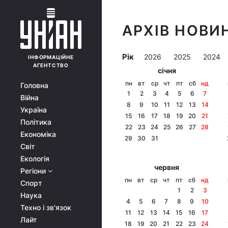
АРХІВ НОВИН
Рік
2026
2025
2024
ІНФОРМАЦІЙНЕ
АГЕНТСТВО
січня
пн
вт
ср
чт
пт
сб
нд
Головна
1
2
3
4
5
6
7
Війна
8
9
10
11
12
13
14
Україна
15
16
17
18
19
20
21
Політика
22
23
24
25
26
27
28
Економіка
29
30
31
Світ
Екологія
червня
Регіони
пн
вт
ср
чт
пт
сб
нд
Спорт
1
2
3
Наука
4
5
6
7
8
9
10
Техно і зв'язок
11
12
13
14
15
16
17
Лайт
18
19
20
21
22
23
24