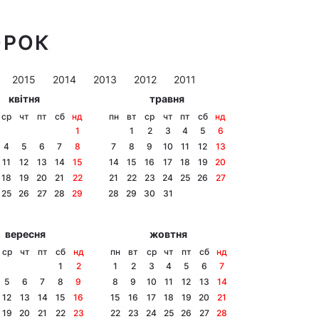
ОРОК
2015
2014
2013
2012
2011
квітня
травня
ср
чт
пт
сб
нд
пн
вт
ср
чт
пт
сб
нд
1
1
2
3
4
5
6
4
5
6
7
8
7
8
9
10
11
12
13
11
12
13
14
15
14
15
16
17
18
19
20
18
19
20
21
22
21
22
23
24
25
26
27
25
26
27
28
29
28
29
30
31
вересня
жовтня
ср
чт
пт
сб
нд
пн
вт
ср
чт
пт
сб
нд
1
2
1
2
3
4
5
6
7
5
6
7
8
9
8
9
10
11
12
13
14
12
13
14
15
16
15
16
17
18
19
20
21
19
20
21
22
23
22
23
24
25
26
27
28