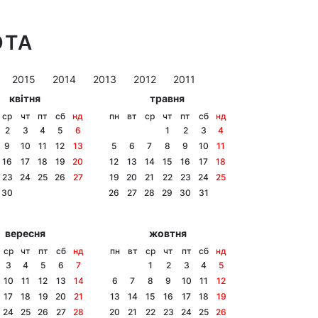
ОТА
2015
2014
2013
2012
2011
квітня
травня
ср
чт
пт
сб
нд
пн
вт
ср
чт
пт
сб
нд
2
3
4
5
6
1
2
3
4
9
10
11
12
13
5
6
7
8
9
10
11
16
17
18
19
20
12
13
14
15
16
17
18
23
24
25
26
27
19
20
21
22
23
24
25
30
26
27
28
29
30
31
вересня
жовтня
ср
чт
пт
сб
нд
пн
вт
ср
чт
пт
сб
нд
3
4
5
6
7
1
2
3
4
5
10
11
12
13
14
6
7
8
9
10
11
12
17
18
19
20
21
13
14
15
16
17
18
19
24
25
26
27
28
20
21
22
23
24
25
26