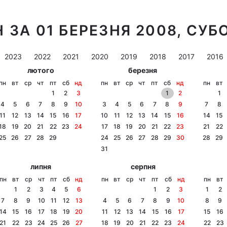
 ЗА 01 БЕРЕЗНЯ 2008, СУБ
2023
2022
2021
2020
2019
2018
2017
2016
лютого
березня
пн
вт
ср
чт
пт
сб
нд
пн
вт
ср
чт
пт
сб
нд
пн
вт
1
2
3
1
2
1
4
5
6
7
8
9
10
3
4
5
6
7
8
9
7
8
11
12
13
14
15
16
17
10
11
12
13
14
15
16
14
15
18
19
20
21
22
23
24
17
18
19
20
21
22
23
21
22
25
26
27
28
29
24
25
26
27
28
29
30
28
29
31
липня
серпня
пн
вт
ср
чт
пт
сб
нд
пн
вт
ср
чт
пт
сб
нд
пн
вт
1
2
3
4
5
6
1
2
3
1
2
7
8
9
10
11
12
13
4
5
6
7
8
9
10
8
9
14
15
16
17
18
19
20
11
12
13
14
15
16
17
15
16
21
22
23
24
25
26
27
18
19
20
21
22
23
24
22
23