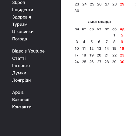
Зброя
23
24
25
26
27
28
29
Інциденти
30
Здоров'я
листопада
Туризм
пн
вт
ср
чт
пт
сб
нд
Цікавинки
1
2
Погода
3
4
5
6
7
8
9
10
11
12
13
14
15
16
Відео з Youtube
17
18
19
20
21
22
23
Статті
24
25
26
27
28
29
30
Інтерв'ю
Думки
Лонгріди
Архів
Вакансії
Контакти