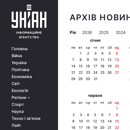
АРХІВ НОВИН
Рік
2026
2025
2024
ІНФОРМАЦІЙНЕ
АГЕНТСТВО
січня
пн
вт
ср
чт
пт
сб
нд
Головна
1
2
3
4
5
6
Війна
7
8
9
10
11
12
13
Україна
14
15
16
17
18
19
20
Політика
21
22
23
24
25
26
27
Економіка
28
29
30
31
Світ
Екологія
червня
Регіони
пн
вт
ср
чт
пт
сб
нд
Спорт
1
Наука
2
3
4
5
6
7
8
Техно і зв'язок
9
10
11
12
13
14
15
Лайт
16
17
18
19
20
21
22