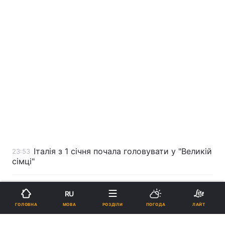
Італія з 1 січня почала головувати у "Великій
23:53
сімці"
У Китаї ввели нові обмеження на купівлю
23:38
RU
валюти
МОВА
ГОЛОВНА
РОЗДІЛИ
ПОГОДА
ЛАЙТ
Прес-секретар Трампа заявив про
23:17