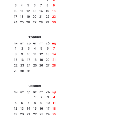
3
4
5
6
7
8
9
10
11
12
13
14
15
16
17
18
19
20
21
22
23
Головна
Війна
24
25
26
27
28
29
30
Україна
Політика
травня
пн
вт
ср
чт
пт
сб
нд
Економіка
Світ
1
2
3
4
5
6
7
8
9
10
11
12
13
14
Спорт
Наука
15
16
17
18
19
20
21
22
23
24
25
26
27
28
Техно і зв'язок
Лайт
29
30
31
Зброя
Інциденти
червня
Здоров'я
Туризм
пн
вт
ср
чт
пт
сб
нд
1
2
3
4
Цікавинки
Погода
5
6
7
8
9
10
11
12
13
14
15
16
17
18
Екологія
Регіони
19
20
21
22
23
24
25