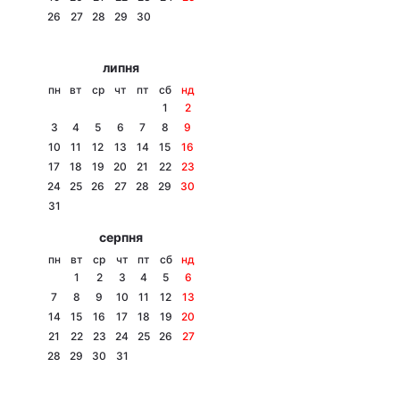
26
27
28
29
30
Лонгріди
липня
Відео з Youtube
Статті
пн
вт
ср
чт
пт
сб
нд
1
2
Інтерв'ю
Думки
3
4
5
6
7
8
9
10
11
12
13
14
15
16
Архів
Вакансії
17
18
19
20
21
22
23
24
25
26
27
28
29
30
Контакти
31
серпня
Послуги
пн
вт
ср
чт
пт
сб
нд
1
2
3
4
5
6
7
8
9
10
11
12
13
14
15
16
17
18
19
20
21
22
23
24
25
26
27
28
29
30
31