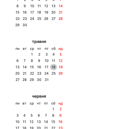
8
9
10
11
12
13
14
15
16
17
18
19
20
21
22
23
24
25
26
27
28
Головна
Війна
29
30
Україна
Політика
травня
пн
вт
ср
чт
пт
сб
нд
Економіка
Світ
1
2
3
4
5
6
7
8
9
10
11
12
Спорт
Наука
13
14
15
16
17
18
19
20
21
22
23
24
25
26
Техно і зв'язок
Лайт
27
28
29
30
31
Зброя
Інциденти
червня
Здоров'я
Туризм
пн
вт
ср
чт
пт
сб
нд
1
2
Цікавинки
Погода
3
4
5
6
7
8
9
10
11
12
13
14
15
16
Екологія
Регіони
17
18
19
20
21
22
23