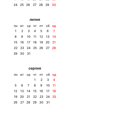
24
25
26
27
28
29
30
Лонгріди
липня
Відео з Youtube
Статті
пн
вт
ср
чт
пт
сб
нд
1
2
3
4
5
6
7
Інтерв'ю
Думки
8
9
10
11
12
13
14
15
16
17
18
19
20
21
Архів
Вакансії
22
23
24
25
26
27
28
29
30
31
Контакти
серпня
Послуги
пн
вт
ср
чт
пт
сб
нд
1
2
3
4
5
6
7
8
9
10
11
12
13
14
15
16
17
18
19
20
21
22
23
24
25
26
27
28
29
30
31