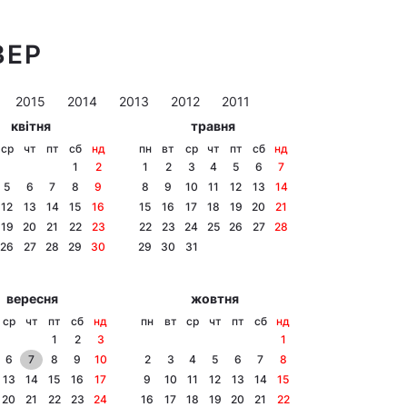
ВЕР
2015
2014
2013
2012
2011
квітня
травня
ср
чт
пт
сб
нд
пн
вт
ср
чт
пт
сб
нд
1
2
1
2
3
4
5
6
7
5
6
7
8
9
8
9
10
11
12
13
14
12
13
14
15
16
15
16
17
18
19
20
21
19
20
21
22
23
22
23
24
25
26
27
28
26
27
28
29
30
29
30
31
вересня
жовтня
ср
чт
пт
сб
нд
пн
вт
ср
чт
пт
сб
нд
1
2
3
1
6
7
8
9
10
2
3
4
5
6
7
8
13
14
15
16
17
9
10
11
12
13
14
15
20
21
22
23
24
16
17
18
19
20
21
22