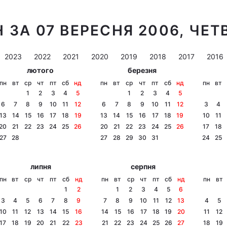
 ЗА 07 ВЕРЕСНЯ 2006, ЧЕТ
2023
2022
2021
2020
2019
2018
2017
2016
лютого
березня
пн
вт
ср
чт
пт
сб
нд
пн
вт
ср
чт
пт
сб
нд
пн
вт
1
2
3
4
5
1
2
3
4
5
6
7
8
9
10
11
12
6
7
8
9
10
11
12
3
4
13
14
15
16
17
18
19
13
14
15
16
17
18
19
10
11
20
21
22
23
24
25
26
20
21
22
23
24
25
26
17
18
27
28
27
28
29
30
31
24
25
липня
серпня
пн
вт
ср
чт
пт
сб
нд
пн
вт
ср
чт
пт
сб
нд
пн
вт
1
2
1
2
3
4
5
6
3
4
5
6
7
8
9
7
8
9
10
11
12
13
4
5
10
11
12
13
14
15
16
14
15
16
17
18
19
20
11
12
17
18
19
20
21
22
23
21
22
23
24
25
26
27
18
19