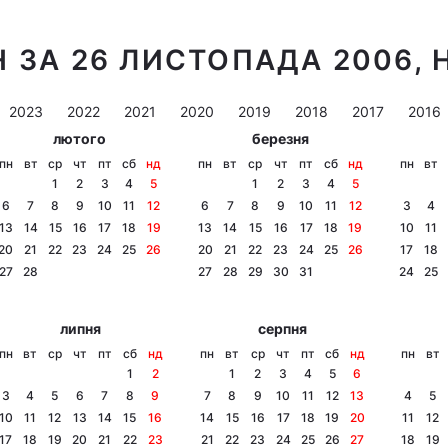
Н ЗА 26 ЛИСТОПАДА 2006, 
2023
2022
2021
2020
2019
2018
2017
2016
лютого
березня
пн
вт
ср
чт
пт
сб
нд
пн
вт
ср
чт
пт
сб
нд
пн
вт
1
2
3
4
5
1
2
3
4
5
6
7
8
9
10
11
12
6
7
8
9
10
11
12
3
4
13
14
15
16
17
18
19
13
14
15
16
17
18
19
10
11
20
21
22
23
24
25
26
20
21
22
23
24
25
26
17
18
27
28
27
28
29
30
31
24
25
липня
серпня
пн
вт
ср
чт
пт
сб
нд
пн
вт
ср
чт
пт
сб
нд
пн
вт
1
2
1
2
3
4
5
6
3
4
5
6
7
8
9
7
8
9
10
11
12
13
4
5
10
11
12
13
14
15
16
14
15
16
17
18
19
20
11
12
17
18
19
20
21
22
23
21
22
23
24
25
26
27
18
19