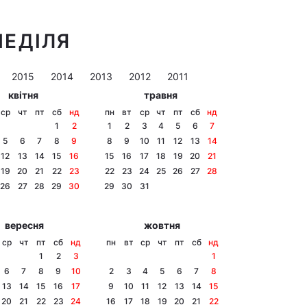
НЕДІЛЯ
2015
2014
2013
2012
2011
квітня
травня
ср
чт
пт
сб
нд
пн
вт
ср
чт
пт
сб
нд
1
2
1
2
3
4
5
6
7
5
6
7
8
9
8
9
10
11
12
13
14
12
13
14
15
16
15
16
17
18
19
20
21
19
20
21
22
23
22
23
24
25
26
27
28
26
27
28
29
30
29
30
31
вересня
жовтня
ср
чт
пт
сб
нд
пн
вт
ср
чт
пт
сб
нд
1
2
3
1
6
7
8
9
10
2
3
4
5
6
7
8
13
14
15
16
17
9
10
11
12
13
14
15
20
21
22
23
24
16
17
18
19
20
21
22