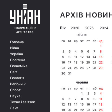
АРХІВ НОВИ
Рік
2026
2025
2024
ІНФОРМАЦІЙНЕ
АГЕНТСТВО
січня
пн
вт
ср
чт
пт
сб
нд
Головна
1
Війна
2
3
4
5
6
7
8
Україна
9
10
11
12
13
14
15
Політика
16
17
18
19
20
21
22
Економіка
23
24
25
26
27
28
29
Світ
30
31
Екологія
червня
Регіони
пн
вт
ср
чт
пт
сб
нд
Спорт
1
2
3
4
Наука
5
6
7
8
9
10
11
Техно і зв'язок
12
13
14
15
16
17
18
Лайт
19
20
21
22
23
24
25