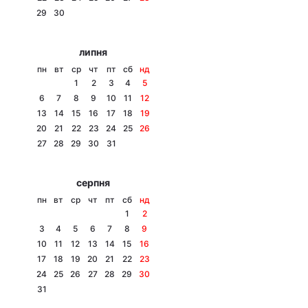
29
30
Лонгріди
липня
Відео з Youtube
Статті
пн
вт
ср
чт
пт
сб
нд
1
2
3
4
5
Інтерв'ю
Думки
6
7
8
9
10
11
12
13
14
15
16
17
18
19
Архів
Вакансії
20
21
22
23
24
25
26
27
28
29
30
31
Контакти
серпня
Послуги
пн
вт
ср
чт
пт
сб
нд
1
2
3
4
5
6
7
8
9
10
11
12
13
14
15
16
17
18
19
20
21
22
23
24
25
26
27
28
29
30
31