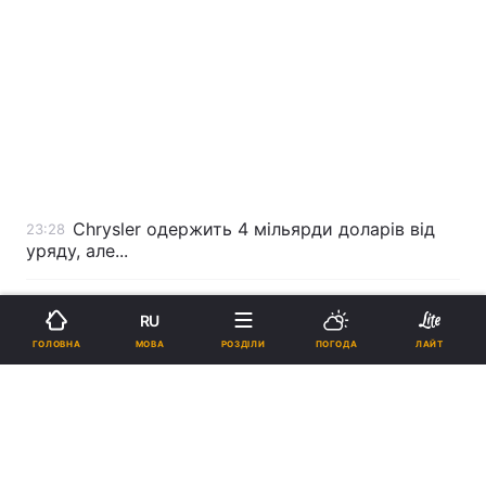
Chrysler одержить 4 мільярди доларів від
23:28
уряду, але...
Резервів газу в Австрії вистачить на три
23:03
RU
місяці
МОВА
ГОЛОВНА
РОЗДІЛИ
ПОГОДА
ЛАЙТ
Wikipedia зібрала заплановані 6 мільйонів
22:18
доларів
Ізраїль підтвердив початок наземної
21:51