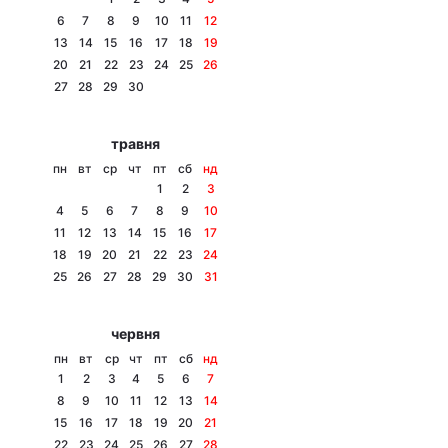
6
7
8
9
10
11
12
13
14
15
16
17
18
19
20
21
22
23
24
25
26
Головна
Війна
27
28
29
30
Україна
Політика
травня
пн
вт
ср
чт
пт
сб
нд
Економіка
Світ
1
2
3
4
5
6
7
8
9
10
Спорт
Наука
11
12
13
14
15
16
17
18
19
20
21
22
23
24
Техно і зв'язок
Лайт
25
26
27
28
29
30
31
Зброя
Інциденти
червня
Здоров'я
Туризм
пн
вт
ср
чт
пт
сб
нд
1
2
3
4
5
6
7
Цікавинки
Погода
8
9
10
11
12
13
14
15
16
17
18
19
20
21
Екологія
Регіони
22
23
24
25
26
27
28