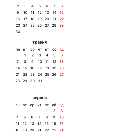
2
3
4
5
6
7
8
9
10
11
12
13
14
15
16
17
18
19
20
21
22
Головна
Війна
23
24
25
26
27
28
29
30
Україна
Політика
травня
пн
вт
ср
чт
пт
сб
нд
Економіка
Світ
1
2
3
4
5
6
7
8
9
10
11
12
13
Спорт
Наука
14
15
16
17
18
19
20
21
22
23
24
25
26
27
Техно і зв'язок
Лайт
28
29
30
31
Зброя
Інциденти
червня
Здоров'я
Туризм
пн
вт
ср
чт
пт
сб
нд
1
2
3
Цікавинки
Погода
4
5
6
7
8
9
10
11
12
13
14
15
16
17
Екологія
Регіони
18
19
20
21
22
23
24