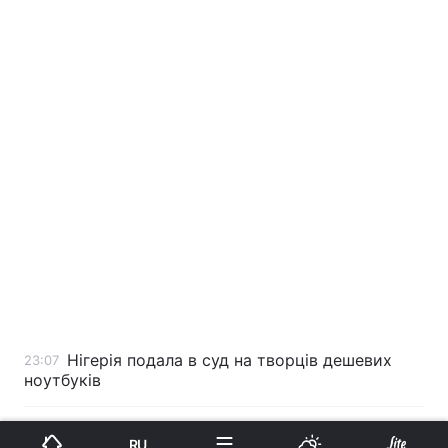
Нігерія подала в суд на творців дешевих
23:07
ноутбуків
Міліція Москви взяла під посилену охорону
22:26
RU