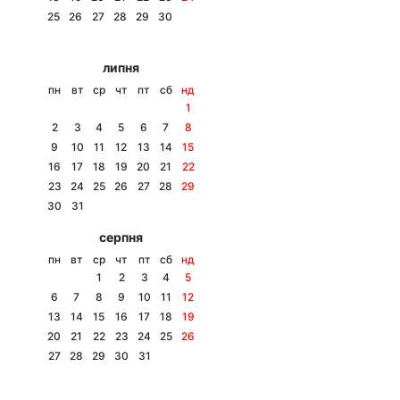
25
26
27
28
29
30
Лонгріди
липня
Відео з Youtube
Статті
пн
вт
ср
чт
пт
сб
нд
1
Інтерв'ю
Думки
2
3
4
5
6
7
8
9
10
11
12
13
14
15
Архів
Вакансії
16
17
18
19
20
21
22
23
24
25
26
27
28
29
Контакти
30
31
серпня
Послуги
пн
вт
ср
чт
пт
сб
нд
1
2
3
4
5
6
7
8
9
10
11
12
13
14
15
16
17
18
19
20
21
22
23
24
25
26
27
28
29
30
31