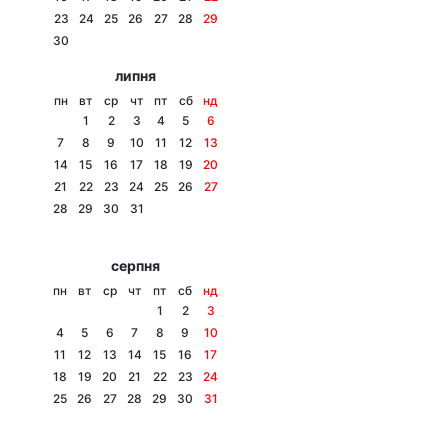
23
24
25
26
27
28
29
Лонгріди
30
липня
Відео з Youtube
Статті
пн
вт
ср
чт
пт
сб
нд
1
2
3
4
5
6
Інтерв'ю
Думки
7
8
9
10
11
12
13
14
15
16
17
18
19
20
Архів
Вакансії
21
22
23
24
25
26
27
28
29
30
31
Контакти
серпня
Послуги
пн
вт
ср
чт
пт
сб
нд
1
2
3
4
5
6
7
8
9
10
11
12
13
14
15
16
17
18
19
20
21
22
23
24
25
26
27
28
29
30
31