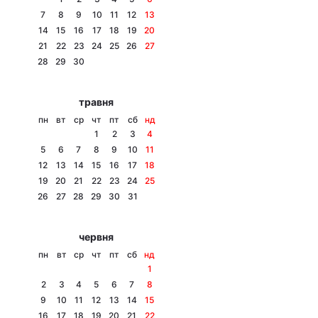
7
8
9
10
11
12
13
14
15
16
17
18
19
20
21
22
23
24
25
26
27
Головна
Війна
28
29
30
Україна
Політика
травня
пн
вт
ср
чт
пт
сб
нд
Економіка
Світ
1
2
3
4
5
6
7
8
9
10
11
Спорт
Наука
12
13
14
15
16
17
18
19
20
21
22
23
24
25
Техно і зв'язок
Лайт
26
27
28
29
30
31
Зброя
Інциденти
червня
Здоров'я
Туризм
пн
вт
ср
чт
пт
сб
нд
1
Цікавинки
Погода
2
3
4
5
6
7
8
9
10
11
12
13
14
15
Екологія
Регіони
16
17
18
19
20
21
22