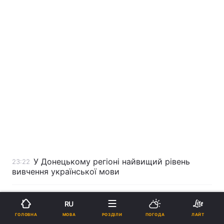
У Донецькому регіоні найвищий рівень
23:22
вивчення української мови
Володимир Огризко висловив подяку
23:03
RU
Франції
МОВА
ГОЛОВНА
РОЗДІЛИ
ПОГОДА
ЛАЙТ