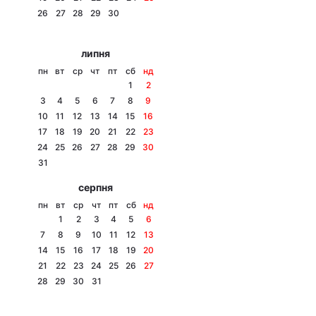
26
27
28
29
30
Лонгріди
липня
Відео з Youtube
Статті
пн
вт
ср
чт
пт
сб
нд
1
2
Інтерв'ю
Думки
3
4
5
6
7
8
9
10
11
12
13
14
15
16
Архів
Вакансії
17
18
19
20
21
22
23
24
25
26
27
28
29
30
Контакти
31
серпня
Послуги
пн
вт
ср
чт
пт
сб
нд
1
2
3
4
5
6
7
8
9
10
11
12
13
14
15
16
17
18
19
20
21
22
23
24
25
26
27
28
29
30
31