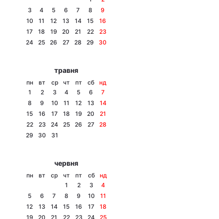
3
4
5
6
7
8
9
10
11
12
13
14
15
16
17
18
19
20
21
22
23
Головна
Війна
24
25
26
27
28
29
30
Україна
Політика
травня
пн
вт
ср
чт
пт
сб
нд
Економіка
Світ
1
2
3
4
5
6
7
8
9
10
11
12
13
14
Спорт
Наука
15
16
17
18
19
20
21
22
23
24
25
26
27
28
Техно і зв'язок
Лайт
29
30
31
Зброя
Інциденти
червня
Здоров'я
Туризм
пн
вт
ср
чт
пт
сб
нд
1
2
3
4
Цікавинки
Погода
5
6
7
8
9
10
11
12
13
14
15
16
17
18
Екологія
Регіони
19
20
21
22
23
24
25