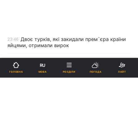
Двоє турків, які закидали прем`єра країни
23:46
яйцями, отримали вирок
Закінчився матч ”Динамо” - ”Ліон”
23:45
RU
МОВА
ГОЛОВНА
РОЗДІЛИ
ПОГОДА
ЛАЙТ
Закінчився перший тайм у матчі ”Динамо” -
22:40
”Ліон”
Президент оголосив догану главі
22:03
Житомирської облдержадміністрації
Мінпаливенерго закликає припинити
20:36
політизацію газових переговорів