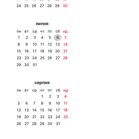
24
25
26
27
28
29
30
Лонгріди
липня
Відео з Youtube
Статті
пн
вт
ср
чт
пт
сб
нд
1
2
3
4
5
6
7
Інтерв'ю
Думки
8
9
10
11
12
13
14
15
16
17
18
19
20
21
Архів
Вакансії
22
23
24
25
26
27
28
29
30
31
Контакти
серпня
Послуги
пн
вт
ср
чт
пт
сб
нд
1
2
3
4
5
6
7
8
9
10
11
12
13
14
15
16
17
18
19
20
21
22
23
24
25
26
27
28
29
30
31