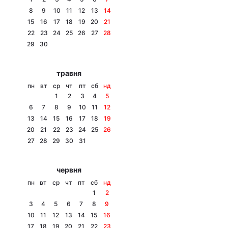
8
9
10
11
12
13
14
15
16
17
18
19
20
21
22
23
24
25
26
27
28
Головна
Війна
29
30
Україна
Політика
травня
пн
вт
ср
чт
пт
сб
нд
Економіка
Світ
1
2
3
4
5
6
7
8
9
10
11
12
Спорт
Наука
13
14
15
16
17
18
19
20
21
22
23
24
25
26
Техно і зв'язок
Лайт
27
28
29
30
31
Зброя
Інциденти
червня
Здоров'я
Туризм
пн
вт
ср
чт
пт
сб
нд
1
2
Цікавинки
Погода
3
4
5
6
7
8
9
10
11
12
13
14
15
16
Екологія
Регіони
17
18
19
20
21
22
23