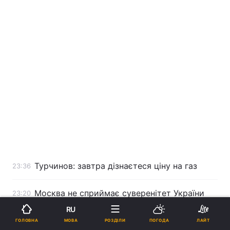
Турчинов: завтра дізнаєтеся ціну на газ
23:36
Москва не сприймає суверенітет України
23:20
RU
Путін закликав ЄС "не ставити Росію і
22:52
МОВА
ГОЛОВНА
РОЗДІЛИ
ПОГОДА
ЛАЙТ