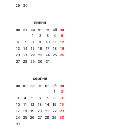
29
30
Лонгріди
липня
Відео з Youtube
Статті
пн
вт
ср
чт
пт
сб
нд
1
2
3
4
5
Інтерв'ю
Думки
6
7
8
9
10
11
12
13
14
15
16
17
18
19
Архів
Вакансії
20
21
22
23
24
25
26
27
28
29
30
31
Контакти
серпня
Послуги
пн
вт
ср
чт
пт
сб
нд
1
2
3
4
5
6
7
8
9
10
11
12
13
14
15
16
17
18
19
20
21
22
23
24
25
26
27
28
29
30
31