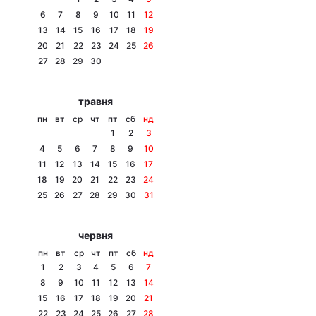
6
7
8
9
10
11
12
13
14
15
16
17
18
19
20
21
22
23
24
25
26
Головна
Війна
27
28
29
30
Україна
Політика
травня
пн
вт
ср
чт
пт
сб
нд
Економіка
Світ
1
2
3
4
5
6
7
8
9
10
Спорт
Наука
11
12
13
14
15
16
17
18
19
20
21
22
23
24
Техно і зв'язок
Лайт
25
26
27
28
29
30
31
Зброя
Інциденти
червня
Здоров'я
Туризм
пн
вт
ср
чт
пт
сб
нд
1
2
3
4
5
6
7
Цікавинки
Погода
8
9
10
11
12
13
14
15
16
17
18
19
20
21
Екологія
Регіони
22
23
24
25
26
27
28