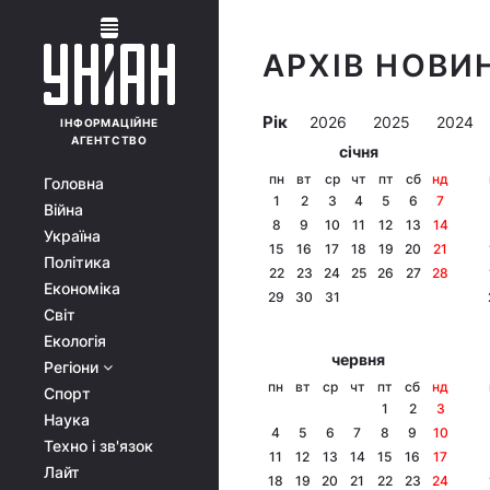
АРХІВ НОВИН
Рік
2026
2025
2024
ІНФОРМАЦІЙНЕ
АГЕНТСТВО
січня
пн
вт
ср
чт
пт
сб
нд
Головна
1
2
3
4
5
6
7
Війна
8
9
10
11
12
13
14
Україна
15
16
17
18
19
20
21
Політика
22
23
24
25
26
27
28
Економіка
29
30
31
Світ
Екологія
червня
Регіони
пн
вт
ср
чт
пт
сб
нд
Спорт
1
2
3
Наука
4
5
6
7
8
9
10
Техно і зв'язок
11
12
13
14
15
16
17
Лайт
18
19
20
21
22
23
24