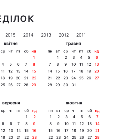
ЕДІЛОК
2015
2014
2013
2012
2011
квітня
травня
ср
чт
пт
сб
нд
пн
вт
ср
чт
пт
сб
нд
1
1
2
3
4
5
6
4
5
6
7
8
7
8
9
10
11
12
13
11
12
13
14
15
14
15
16
17
18
19
20
18
19
20
21
22
21
22
23
24
25
26
27
25
26
27
28
29
28
29
30
31
вересня
жовтня
ср
чт
пт
сб
нд
пн
вт
ср
чт
пт
сб
нд
1
2
1
2
3
4
5
6
7
5
6
7
8
9
8
9
10
11
12
13
14
12
13
14
15
16
15
16
17
18
19
20
21
19
20
21
22
23
22
23
24
25
26
27
28