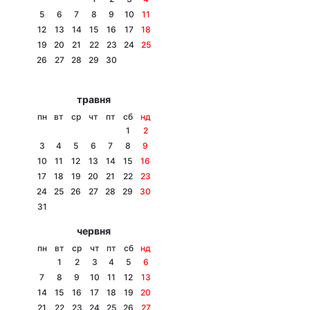
5
6
7
8
9
10
11
12
13
14
15
16
17
18
19
20
21
22
23
24
25
Головна
Війна
26
27
28
29
30
Україна
Політика
травня
пн
вт
ср
чт
пт
сб
нд
Економіка
Світ
1
2
3
4
5
6
7
8
9
Спорт
Наука
10
11
12
13
14
15
16
17
18
19
20
21
22
23
Техно і зв'язок
Лайт
24
25
26
27
28
29
30
31
Зброя
Інциденти
червня
Здоров'я
Туризм
пн
вт
ср
чт
пт
сб
нд
1
2
3
4
5
6
Цікавинки
Погода
7
8
9
10
11
12
13
14
15
16
17
18
19
20
Екологія
Регіони
21
22
23
24
25
26
27