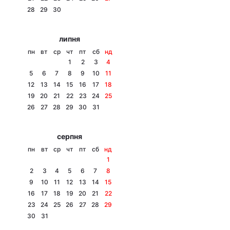
28
29
30
Лонгріди
липня
Відео з Youtube
Статті
пн
вт
ср
чт
пт
сб
нд
1
2
3
4
Інтерв'ю
Думки
5
6
7
8
9
10
11
12
13
14
15
16
17
18
Архів
Вакансії
19
20
21
22
23
24
25
26
27
28
29
30
31
Контакти
серпня
Послуги
пн
вт
ср
чт
пт
сб
нд
1
2
3
4
5
6
7
8
9
10
11
12
13
14
15
16
17
18
19
20
21
22
23
24
25
26
27
28
29
30
31