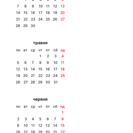
7
8
9
10
11
12
13
14
15
16
17
18
19
20
21
22
23
24
25
26
27
Головна
Війна
28
29
30
Україна
Політика
травня
пн
вт
ср
чт
пт
сб
нд
Економіка
Світ
1
2
3
4
5
6
7
8
9
10
11
Спорт
Наука
12
13
14
15
16
17
18
19
20
21
22
23
24
25
Техно і зв'язок
Лайт
26
27
28
29
30
31
Зброя
Інциденти
червня
Здоров'я
Туризм
пн
вт
ср
чт
пт
сб
нд
1
Цікавинки
Погода
2
3
4
5
6
7
8
9
10
11
12
13
14
15
Екологія
Регіони
16
17
18
19
20
21
22