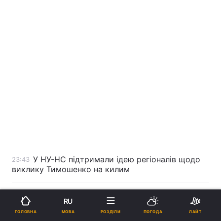
У НУ-НС підтримали ідею регіоналів щодо
23:43
виклику Тимошенко на килим
Медвєдєв дочекався привітань від НАТО
23:31
RU
МОВА
ГОЛОВНА
РОЗДІЛИ
ПОГОДА
ЛАЙТ