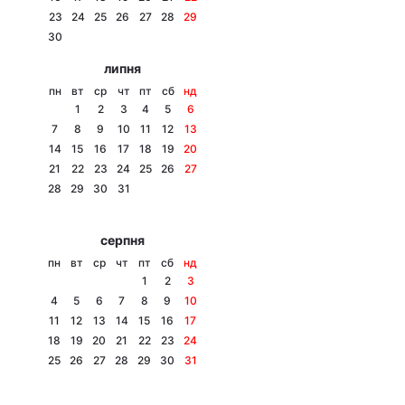
23
24
25
26
27
28
29
Лонгріди
30
липня
Відео з Youtube
Статті
пн
вт
ср
чт
пт
сб
нд
1
2
3
4
5
6
Інтерв'ю
Думки
7
8
9
10
11
12
13
14
15
16
17
18
19
20
Архів
Вакансії
21
22
23
24
25
26
27
28
29
30
31
Контакти
серпня
Послуги
пн
вт
ср
чт
пт
сб
нд
1
2
3
4
5
6
7
8
9
10
11
12
13
14
15
16
17
18
19
20
21
22
23
24
25
26
27
28
29
30
31