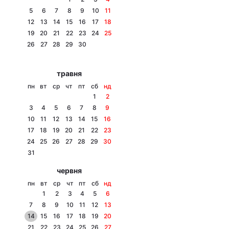
5
6
7
8
9
10
11
12
13
14
15
16
17
18
19
20
21
22
23
24
25
Головна
Війна
26
27
28
29
30
Україна
Політика
травня
пн
вт
ср
чт
пт
сб
нд
Економіка
Світ
1
2
3
4
5
6
7
8
9
Спорт
Наука
10
11
12
13
14
15
16
17
18
19
20
21
22
23
Техно і зв'язок
Лайт
24
25
26
27
28
29
30
31
Зброя
Інциденти
червня
Здоров'я
Туризм
пн
вт
ср
чт
пт
сб
нд
1
2
3
4
5
6
Цікавинки
Погода
7
8
9
10
11
12
13
14
15
16
17
18
19
20
Екологія
Регіони
21
22
23
24
25
26
27