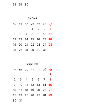
28
29
30
Лонгріди
липня
Відео з Youtube
Статті
пн
вт
ср
чт
пт
сб
нд
1
2
3
4
Інтерв'ю
Думки
5
6
7
8
9
10
11
12
13
14
15
16
17
18
Архів
Вакансії
19
20
21
22
23
24
25
26
27
28
29
30
31
Контакти
серпня
Послуги
пн
вт
ср
чт
пт
сб
нд
1
2
3
4
5
6
7
8
9
10
11
12
13
14
15
16
17
18
19
20
21
22
23
24
25
26
27
28
29
30
31