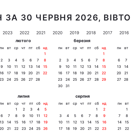
 ЗА 30 ЧЕРВНЯ 2026, ВІВТ
2023
2022
2021
2020
2019
2018
2017
2016
лютого
березня
пн
вт
ср
чт
пт
сб
нд
пн
вт
ср
чт
пт
сб
нд
пн
вт
1
1
2
3
4
5
6
7
8
2
3
4
5
6
7
8
6
7
9
10
11
12
13
14
15
9
10
11
12
13
14
15
13
14
16
17
18
19
20
21
22
16
17
18
19
20
21
22
20
21
23
24
25
26
27
28
23
24
25
26
27
28
29
27
28
30
31
липня
серпня
пн
вт
ср
чт
пт
сб
нд
пн
вт
ср
чт
пт
сб
нд
пн
вт
1
2
3
4
5
1
2
1
6
7
8
9
10
11
12
3
4
5
6
7
8
9
7
8
13
14
15
16
17
18
19
10
11
12
13
14
15
16
14
15
20
21
22
23
24
25
26
17
18
19
20
21
22
23
21
22