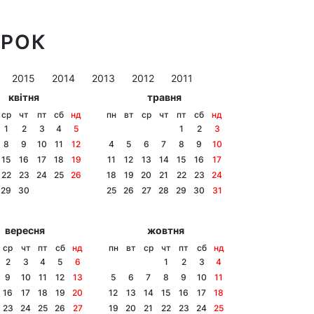
ОРОК
2015
2014
2013
2012
2011
квітня
травня
ср
чт
пт
сб
нд
пн
вт
ср
чт
пт
сб
нд
1
2
3
4
5
1
2
3
8
9
10
11
12
4
5
6
7
8
9
10
15
16
17
18
19
11
12
13
14
15
16
17
22
23
24
25
26
18
19
20
21
22
23
24
29
30
25
26
27
28
29
30
31
вересня
жовтня
ср
чт
пт
сб
нд
пн
вт
ср
чт
пт
сб
нд
2
3
4
5
6
1
2
3
4
9
10
11
12
13
5
6
7
8
9
10
11
16
17
18
19
20
12
13
14
15
16
17
18
23
24
25
26
27
19
20
21
22
23
24
25