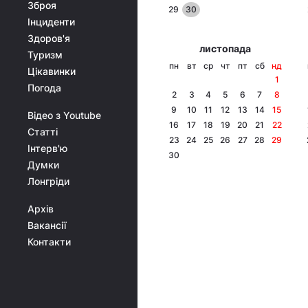
Зброя
29
30
Інциденти
Здоров'я
листопада
Туризм
пн
вт
ср
чт
пт
сб
нд
Цікавинки
1
Погода
2
3
4
5
6
7
8
9
10
11
12
13
14
15
Відео з Youtube
16
17
18
19
20
21
22
Статті
23
24
25
26
27
28
29
Інтерв'ю
30
Думки
Лонгріди
Архів
Вакансії
Контакти