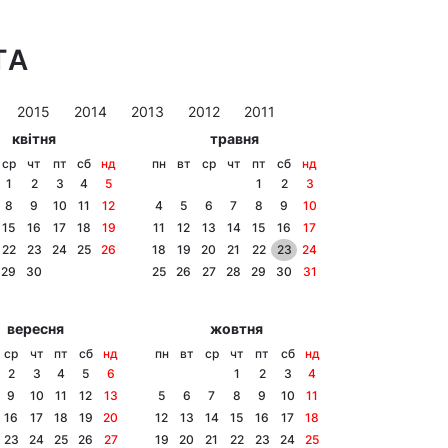
ТА
2015
2014
2013
2012
2011
квітня
травня
ср
чт
пт
сб
нд
пн
вт
ср
чт
пт
сб
нд
1
2
3
4
5
1
2
3
8
9
10
11
12
4
5
6
7
8
9
10
15
16
17
18
19
11
12
13
14
15
16
17
22
23
24
25
26
18
19
20
21
22
23
24
29
30
25
26
27
28
29
30
31
вересня
жовтня
ср
чт
пт
сб
нд
пн
вт
ср
чт
пт
сб
нд
2
3
4
5
6
1
2
3
4
9
10
11
12
13
5
6
7
8
9
10
11
16
17
18
19
20
12
13
14
15
16
17
18
23
24
25
26
27
19
20
21
22
23
24
25