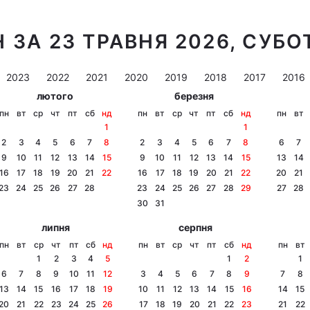
 ЗА 23 ТРАВНЯ 2026, СУБО
2023
2022
2021
2020
2019
2018
2017
2016
лютого
березня
пн
вт
ср
чт
пт
сб
нд
пн
вт
ср
чт
пт
сб
нд
пн
вт
1
1
2
3
4
5
6
7
8
2
3
4
5
6
7
8
6
7
9
10
11
12
13
14
15
9
10
11
12
13
14
15
13
14
16
17
18
19
20
21
22
16
17
18
19
20
21
22
20
21
23
24
25
26
27
28
23
24
25
26
27
28
29
27
28
30
31
липня
серпня
пн
вт
ср
чт
пт
сб
нд
пн
вт
ср
чт
пт
сб
нд
пн
вт
1
2
3
4
5
1
2
1
6
7
8
9
10
11
12
3
4
5
6
7
8
9
7
8
13
14
15
16
17
18
19
10
11
12
13
14
15
16
14
15
20
21
22
23
24
25
26
17
18
19
20
21
22
23
21
22