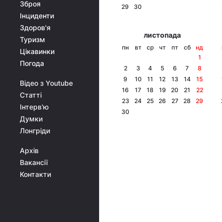
Зброя
29
30
Інциденти
Здоров'я
листопада
Туризм
пн
вт
ср
чт
пт
сб
нд
Цікавинки
1
Погода
2
3
4
5
6
7
8
9
10
11
12
13
14
15
Відео з Youtube
16
17
18
19
20
21
22
Статті
23
24
25
26
27
28
29
Інтерв'ю
30
Думки
Лонгріди
Архів
Вакансії
Контакти