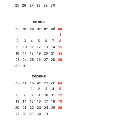
25
26
27
28
29
30
Лонгріди
липня
Відео з Youtube
Статті
пн
вт
ср
чт
пт
сб
нд
1
Інтерв'ю
Думки
2
3
4
5
6
7
8
9
10
11
12
13
14
15
Архів
Вакансії
16
17
18
19
20
21
22
23
24
25
26
27
28
29
Контакти
30
31
серпня
Послуги
пн
вт
ср
чт
пт
сб
нд
1
2
3
4
5
6
7
8
9
10
11
12
13
14
15
16
17
18
19
20
21
22
23
24
25
26
27
28
29
30
31