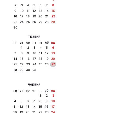
2
3
4
5
6
7
8
9
10
11
12
13
14
15
16
17
18
19
20
21
22
Головна
Війна
23
24
25
26
27
28
29
30
Україна
Політика
травня
пн
вт
ср
чт
пт
сб
нд
Економіка
Світ
1
2
3
4
5
6
7
8
9
10
11
12
13
Спорт
Наука
14
15
16
17
18
19
20
21
22
23
24
25
26
27
Техно і зв'язок
Лайт
28
29
30
31
Зброя
Інциденти
червня
Здоров'я
Туризм
пн
вт
ср
чт
пт
сб
нд
1
2
3
Цікавинки
Погода
4
5
6
7
8
9
10
11
12
13
14
15
16
17
Екологія
Регіони
18
19
20
21
22
23
24