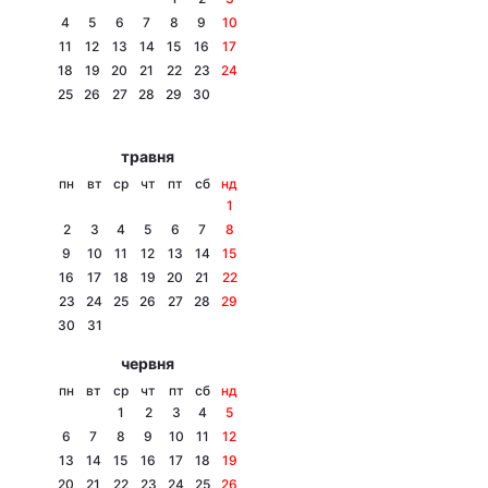
4
5
6
7
8
9
10
11
12
13
14
15
16
17
18
19
20
21
22
23
24
Головна
Війна
25
26
27
28
29
30
Україна
Політика
травня
пн
вт
ср
чт
пт
сб
нд
Економіка
Світ
1
2
3
4
5
6
7
8
Спорт
Наука
9
10
11
12
13
14
15
16
17
18
19
20
21
22
Техно і зв'язок
Лайт
23
24
25
26
27
28
29
30
31
Зброя
Інциденти
червня
Здоров'я
Туризм
пн
вт
ср
чт
пт
сб
нд
1
2
3
4
5
Цікавинки
Погода
6
7
8
9
10
11
12
13
14
15
16
17
18
19
Екологія
Регіони
20
21
22
23
24
25
26