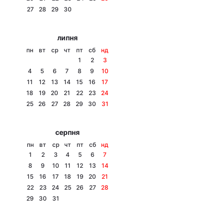
27
28
29
30
Лонгріди
липня
Відео з Youtube
Статті
пн
вт
ср
чт
пт
сб
нд
1
2
3
Інтерв'ю
Думки
4
5
6
7
8
9
10
11
12
13
14
15
16
17
Архів
Вакансії
18
19
20
21
22
23
24
25
26
27
28
29
30
31
Контакти
серпня
Послуги
пн
вт
ср
чт
пт
сб
нд
1
2
3
4
5
6
7
8
9
10
11
12
13
14
15
16
17
18
19
20
21
22
23
24
25
26
27
28
29
30
31