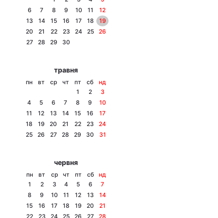
6
7
8
9
10
11
12
13
14
15
16
17
18
19
20
21
22
23
24
25
26
Головна
Війна
27
28
29
30
Україна
Політика
травня
пн
вт
ср
чт
пт
сб
нд
Економіка
Світ
1
2
3
4
5
6
7
8
9
10
Спорт
Наука
11
12
13
14
15
16
17
18
19
20
21
22
23
24
Техно і зв'язок
Лайт
25
26
27
28
29
30
31
Зброя
Інциденти
червня
Здоров'я
Туризм
пн
вт
ср
чт
пт
сб
нд
1
2
3
4
5
6
7
Цікавинки
Погода
8
9
10
11
12
13
14
15
16
17
18
19
20
21
Екологія
Регіони
22
23
24
25
26
27
28