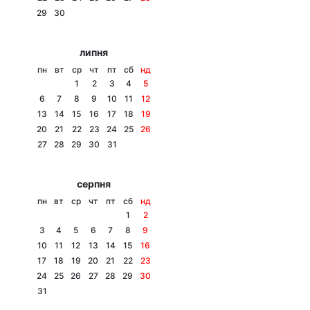
29
30
Лонгріди
липня
Відео з Youtube
Статті
пн
вт
ср
чт
пт
сб
нд
1
2
3
4
5
Інтерв'ю
Думки
6
7
8
9
10
11
12
13
14
15
16
17
18
19
Архів
Вакансії
20
21
22
23
24
25
26
27
28
29
30
31
Контакти
серпня
Послуги
пн
вт
ср
чт
пт
сб
нд
1
2
3
4
5
6
7
8
9
10
11
12
13
14
15
16
17
18
19
20
21
22
23
24
25
26
27
28
29
30
31