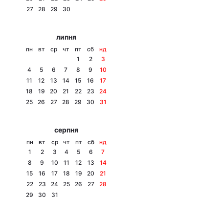
27
28
29
30
Лонгріди
липня
Відео з Youtube
Статті
пн
вт
ср
чт
пт
сб
нд
1
2
3
Інтерв'ю
Думки
4
5
6
7
8
9
10
11
12
13
14
15
16
17
Архів
Вакансії
18
19
20
21
22
23
24
25
26
27
28
29
30
31
Контакти
серпня
Послуги
пн
вт
ср
чт
пт
сб
нд
1
2
3
4
5
6
7
8
9
10
11
12
13
14
15
16
17
18
19
20
21
22
23
24
25
26
27
28
29
30
31