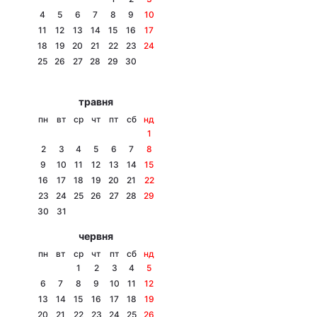
4
5
6
7
8
9
10
11
12
13
14
15
16
17
18
19
20
21
22
23
24
Головна
Війна
25
26
27
28
29
30
Україна
Політика
травня
пн
вт
ср
чт
пт
сб
нд
Економіка
Світ
1
2
3
4
5
6
7
8
Спорт
Наука
9
10
11
12
13
14
15
16
17
18
19
20
21
22
Техно і зв'язок
Лайт
23
24
25
26
27
28
29
30
31
Зброя
Інциденти
червня
Здоров'я
Туризм
пн
вт
ср
чт
пт
сб
нд
1
2
3
4
5
Цікавинки
Погода
6
7
8
9
10
11
12
13
14
15
16
17
18
19
Екологія
Регіони
20
21
22
23
24
25
26