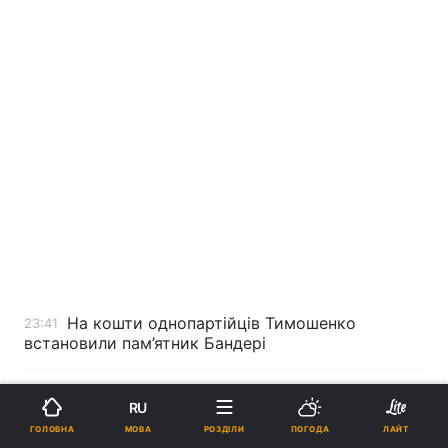
На кошти однопартійців Тимошенко
23:41
встановили пам’ятник Бандері
Поліція Німеччини зашле таємних агентів у
23:31
RU
ліві угруповання
МОВА
ГОЛОВНА
РОЗДІЛИ
ПОГОДА
ЛАЙТ