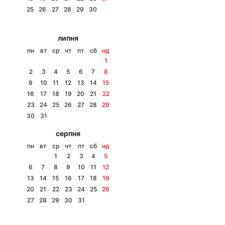
25
26
27
28
29
30
Лонгріди
липня
Відео з Youtube
Статті
пн
вт
ср
чт
пт
сб
нд
1
Інтерв'ю
Думки
2
3
4
5
6
7
8
9
10
11
12
13
14
15
Архів
Вакансії
16
17
18
19
20
21
22
23
24
25
26
27
28
29
Контакти
30
31
серпня
Послуги
пн
вт
ср
чт
пт
сб
нд
1
2
3
4
5
6
7
8
9
10
11
12
13
14
15
16
17
18
19
20
21
22
23
24
25
26
27
28
29
30
31