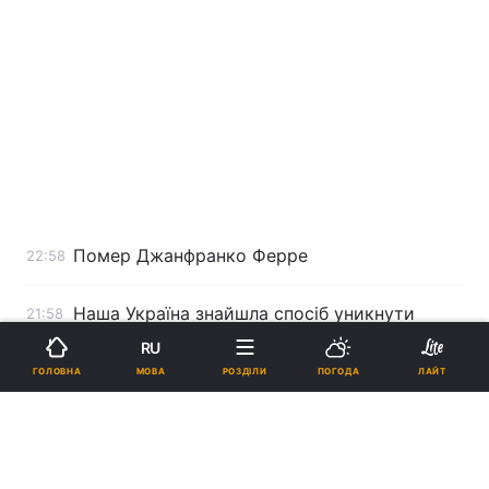
Помер Джанфранко Ферре
22:58
Наша Україна знайшла спосіб уникнути
21:58
старих помилок
RU
МОВА
ГОЛОВНА
РОЗДІЛИ
ПОГОДА
ЛАЙТ
У Франції закінчилося голосування,
21:26
соціологи кажуть, що знають результати
Партія регіонів не бойкотуватиме вибори?
20:50