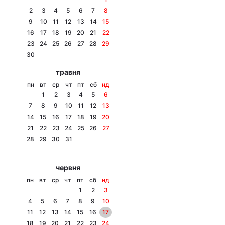
2
3
4
5
6
7
8
9
10
11
12
13
14
15
16
17
18
19
20
21
22
Головна
Війна
23
24
25
26
27
28
29
30
Україна
Політика
травня
пн
вт
ср
чт
пт
сб
нд
Економіка
Світ
1
2
3
4
5
6
7
8
9
10
11
12
13
Спорт
Наука
14
15
16
17
18
19
20
21
22
23
24
25
26
27
Техно і зв'язок
Лайт
28
29
30
31
Зброя
Інциденти
червня
Здоров'я
Туризм
пн
вт
ср
чт
пт
сб
нд
1
2
3
Цікавинки
Погода
4
5
6
7
8
9
10
11
12
13
14
15
16
17
Екологія
Регіони
18
19
20
21
22
23
24