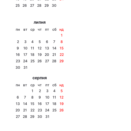
25
26
27
28
29
30
Лонгріди
липня
Відео з Youtube
Статті
пн
вт
ср
чт
пт
сб
нд
1
Інтерв'ю
Думки
2
3
4
5
6
7
8
9
10
11
12
13
14
15
Архів
Вакансії
16
17
18
19
20
21
22
23
24
25
26
27
28
29
Контакти
30
31
серпня
Послуги
пн
вт
ср
чт
пт
сб
нд
1
2
3
4
5
6
7
8
9
10
11
12
13
14
15
16
17
18
19
20
21
22
23
24
25
26
27
28
29
30
31