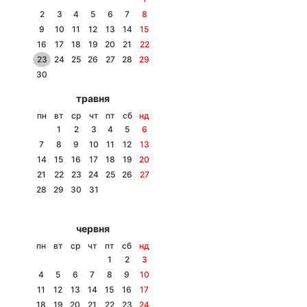
2
3
4
5
6
7
8
9
10
11
12
13
14
15
16
17
18
19
20
21
22
Головна
Війна
23
24
25
26
27
28
29
30
Україна
Політика
травня
пн
вт
ср
чт
пт
сб
нд
Економіка
Світ
1
2
3
4
5
6
7
8
9
10
11
12
13
Спорт
Наука
14
15
16
17
18
19
20
21
22
23
24
25
26
27
Техно і зв'язок
Лайт
28
29
30
31
Зброя
Інциденти
червня
Здоров'я
Туризм
пн
вт
ср
чт
пт
сб
нд
1
2
3
Цікавинки
Погода
4
5
6
7
8
9
10
11
12
13
14
15
16
17
Екологія
Регіони
18
19
20
21
22
23
24