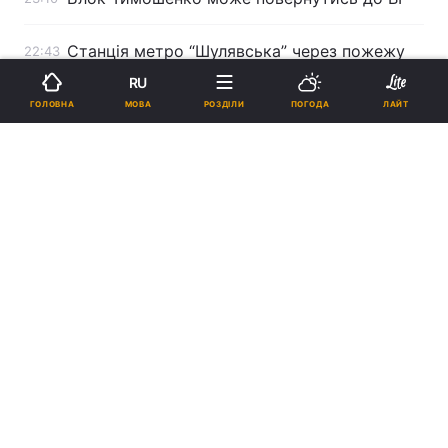
Станція метро “Шулявська” через пожежу
22:43
працювала півтори години без зупинок
RU
МОВА
ГОЛОВНА
РОЗДІЛИ
ПОГОДА
ЛАЙТ
Янукович висловив співчуття у зв’язку зі
22:20
смертю Бориса Єльцина
Результати 23-го туру Чемпіонату України
22:00
Томенко йде на Київ?
21:41
Реклама