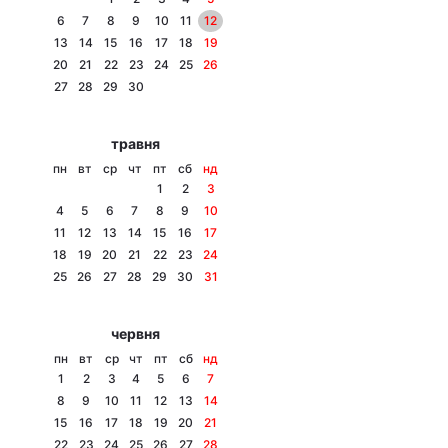
6
7
8
9
10
11
12
13
14
15
16
17
18
19
20
21
22
23
24
25
26
Головна
Війна
27
28
29
30
Україна
Політика
травня
пн
вт
ср
чт
пт
сб
нд
Економіка
Світ
1
2
3
4
5
6
7
8
9
10
Спорт
Наука
11
12
13
14
15
16
17
18
19
20
21
22
23
24
Техно і зв'язок
Лайт
25
26
27
28
29
30
31
Зброя
Інциденти
червня
Здоров'я
Туризм
пн
вт
ср
чт
пт
сб
нд
1
2
3
4
5
6
7
Цікавинки
Погода
8
9
10
11
12
13
14
15
16
17
18
19
20
21
Екологія
Регіони
22
23
24
25
26
27
28