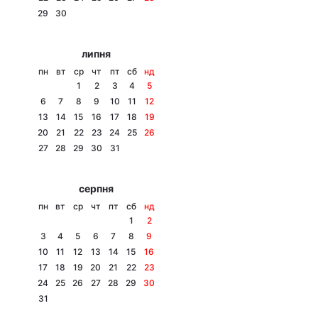
29
30
Лонгріди
липня
Відео з Youtube
Статті
пн
вт
ср
чт
пт
сб
нд
1
2
3
4
5
Інтерв'ю
Думки
6
7
8
9
10
11
12
13
14
15
16
17
18
19
Архів
Вакансії
20
21
22
23
24
25
26
27
28
29
30
31
Контакти
серпня
Послуги
пн
вт
ср
чт
пт
сб
нд
1
2
3
4
5
6
7
8
9
10
11
12
13
14
15
16
17
18
19
20
21
22
23
24
25
26
27
28
29
30
31