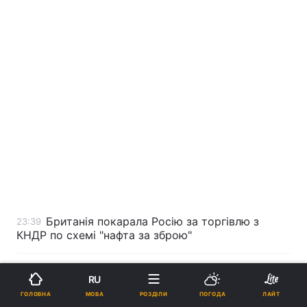
Британія покарала Росію за торгівлю з
23:39
КНДР по схемі "нафта за зброю"
"Не бачу проблеми": Подоляк про
23:37
RU
оновлення даних чоловіками за кордоном
МОВА
ГОЛОВНА
РОЗДІЛИ
ПОГОДА
ЛАЙТ