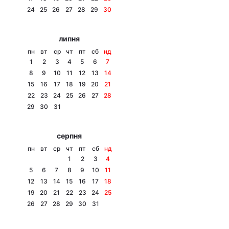
24
25
26
27
28
29
30
Лонгріди
липня
Відео з Youtube
Статті
пн
вт
ср
чт
пт
сб
нд
1
2
3
4
5
6
7
Інтерв'ю
Думки
8
9
10
11
12
13
14
15
16
17
18
19
20
21
Архів
Вакансії
22
23
24
25
26
27
28
29
30
31
Контакти
серпня
Послуги
пн
вт
ср
чт
пт
сб
нд
1
2
3
4
5
6
7
8
9
10
11
12
13
14
15
16
17
18
19
20
21
22
23
24
25
26
27
28
29
30
31