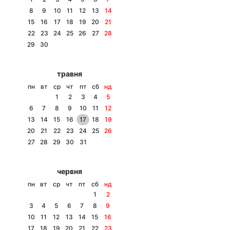
8
9
10
11
12
13
14
15
16
17
18
19
20
21
22
23
24
25
26
27
28
Головна
Війна
29
30
Україна
Політика
травня
пн
вт
ср
чт
пт
сб
нд
Економіка
Світ
1
2
3
4
5
6
7
8
9
10
11
12
Спорт
Наука
13
14
15
16
17
18
19
20
21
22
23
24
25
26
Техно і зв'язок
Лайт
27
28
29
30
31
Зброя
Інциденти
червня
Здоров'я
Туризм
пн
вт
ср
чт
пт
сб
нд
1
2
Цікавинки
Погода
3
4
5
6
7
8
9
10
11
12
13
14
15
16
Екологія
Регіони
17
18
19
20
21
22
23