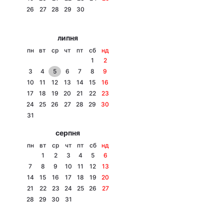
26
27
28
29
30
Лонгріди
липня
Відео з Youtube
Статті
пн
вт
ср
чт
пт
сб
нд
1
2
Інтерв'ю
Думки
3
4
5
6
7
8
9
10
11
12
13
14
15
16
Архів
Вакансії
17
18
19
20
21
22
23
24
25
26
27
28
29
30
Контакти
31
серпня
Послуги
пн
вт
ср
чт
пт
сб
нд
1
2
3
4
5
6
7
8
9
10
11
12
13
14
15
16
17
18
19
20
21
22
23
24
25
26
27
28
29
30
31