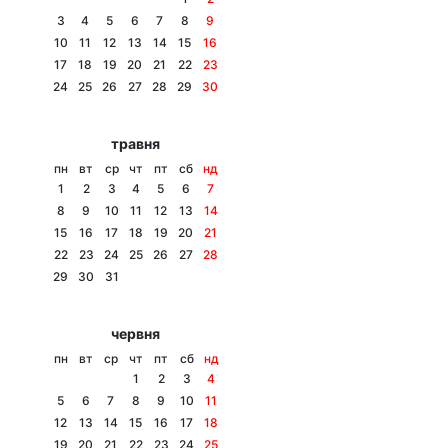
3
4
5
6
7
8
9
10
11
12
13
14
15
16
17
18
19
20
21
22
23
Головна
Війна
24
25
26
27
28
29
30
Україна
Політика
травня
пн
вт
ср
чт
пт
сб
нд
Економіка
Світ
1
2
3
4
5
6
7
8
9
10
11
12
13
14
Спорт
Наука
15
16
17
18
19
20
21
22
23
24
25
26
27
28
Техно і зв'язок
Лайт
29
30
31
Зброя
Інциденти
червня
Здоров'я
Туризм
пн
вт
ср
чт
пт
сб
нд
1
2
3
4
Цікавинки
Погода
5
6
7
8
9
10
11
12
13
14
15
16
17
18
Екологія
Регіони
19
20
21
22
23
24
25