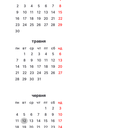
2
3
4
5
6
7
8
9
10
11
12
13
14
15
16
17
18
19
20
21
22
Головна
Війна
23
24
25
26
27
28
29
30
Україна
Політика
травня
пн
вт
ср
чт
пт
сб
нд
Економіка
Світ
1
2
3
4
5
6
7
8
9
10
11
12
13
Спорт
Наука
14
15
16
17
18
19
20
21
22
23
24
25
26
27
Техно і зв'язок
Лайт
28
29
30
31
Зброя
Інциденти
червня
Здоров'я
Туризм
пн
вт
ср
чт
пт
сб
нд
1
2
3
Цікавинки
Погода
4
5
6
7
8
9
10
11
12
13
14
15
16
17
Екологія
Регіони
18
19
20
21
22
23
24