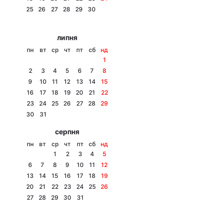
25
26
27
28
29
30
Лонгріди
липня
Відео з Youtube
Статті
пн
вт
ср
чт
пт
сб
нд
1
Інтерв'ю
Думки
2
3
4
5
6
7
8
9
10
11
12
13
14
15
Архів
Вакансії
16
17
18
19
20
21
22
23
24
25
26
27
28
29
Контакти
30
31
серпня
Послуги
пн
вт
ср
чт
пт
сб
нд
1
2
3
4
5
6
7
8
9
10
11
12
13
14
15
16
17
18
19
20
21
22
23
24
25
26
27
28
29
30
31