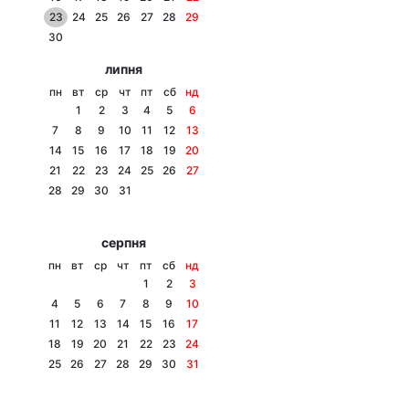
23
24
25
26
27
28
29
Лонгріди
30
липня
Відео з Youtube
Статті
пн
вт
ср
чт
пт
сб
нд
1
2
3
4
5
6
Інтерв'ю
Думки
7
8
9
10
11
12
13
14
15
16
17
18
19
20
Архів
Вакансії
21
22
23
24
25
26
27
28
29
30
31
Контакти
серпня
Послуги
пн
вт
ср
чт
пт
сб
нд
1
2
3
4
5
6
7
8
9
10
11
12
13
14
15
16
17
18
19
20
21
22
23
24
25
26
27
28
29
30
31