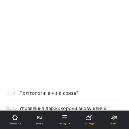
Політологи: а чи є криза?
23:31
Управління держохорони знову кличе
23:10
Шуфрича на бої без правил
RU
МОВА
ГОЛОВНА
РОЗДІЛИ
ПОГОДА
ЛАЙТ