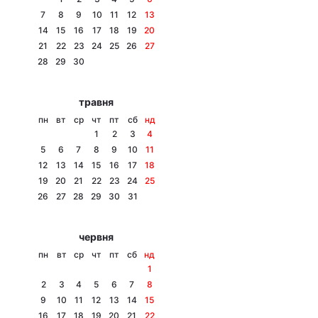
7
8
9
10
11
12
13
14
15
16
17
18
19
20
21
22
23
24
25
26
27
Головна
Війна
28
29
30
Україна
Політика
травня
пн
вт
ср
чт
пт
сб
нд
Економіка
Світ
1
2
3
4
5
6
7
8
9
10
11
Спорт
Наука
12
13
14
15
16
17
18
19
20
21
22
23
24
25
Техно і зв'язок
Лайт
26
27
28
29
30
31
Зброя
Інциденти
червня
Здоров'я
Туризм
пн
вт
ср
чт
пт
сб
нд
1
Цікавинки
Погода
2
3
4
5
6
7
8
9
10
11
12
13
14
15
Екологія
Регіони
16
17
18
19
20
21
22