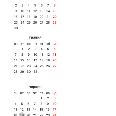
2
3
4
5
6
7
8
9
10
11
12
13
14
15
16
17
18
19
20
21
22
Головна
Війна
23
24
25
26
27
28
29
30
Україна
Політика
травня
пн
вт
ср
чт
пт
сб
нд
Економіка
Світ
1
2
3
4
5
6
7
8
9
10
11
12
13
Спорт
Наука
14
15
16
17
18
19
20
21
22
23
24
25
26
27
Техно і зв'язок
Лайт
28
29
30
31
Зброя
Інциденти
червня
Здоров'я
Туризм
пн
вт
ср
чт
пт
сб
нд
1
2
3
Цікавинки
Погода
4
5
6
7
8
9
10
11
12
13
14
15
16
17
Екологія
Регіони
18
19
20
21
22
23
24