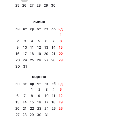
25
26
27
28
29
30
Лонгріди
липня
Відео з Youtube
Статті
пн
вт
ср
чт
пт
сб
нд
1
Інтерв'ю
Думки
2
3
4
5
6
7
8
9
10
11
12
13
14
15
Архів
Вакансії
16
17
18
19
20
21
22
23
24
25
26
27
28
29
Контакти
30
31
серпня
Послуги
пн
вт
ср
чт
пт
сб
нд
1
2
3
4
5
6
7
8
9
10
11
12
13
14
15
16
17
18
19
20
21
22
23
24
25
26
27
28
29
30
31