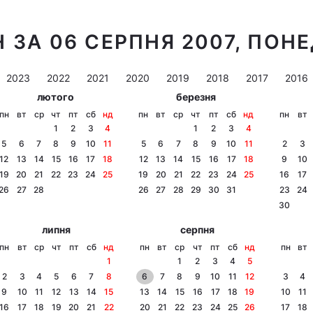
 ЗА 06 СЕРПНЯ 2007, ПОН
2023
2022
2021
2020
2019
2018
2017
2016
лютого
березня
пн
вт
ср
чт
пт
сб
нд
пн
вт
ср
чт
пт
сб
нд
пн
вт
1
2
3
4
1
2
3
4
5
6
7
8
9
10
11
5
6
7
8
9
10
11
2
3
12
13
14
15
16
17
18
12
13
14
15
16
17
18
9
10
19
20
21
22
23
24
25
19
20
21
22
23
24
25
16
17
26
27
28
26
27
28
29
30
31
23
24
30
липня
серпня
пн
вт
ср
чт
пт
сб
нд
пн
вт
ср
чт
пт
сб
нд
пн
вт
1
1
2
3
4
5
2
3
4
5
6
7
8
6
7
8
9
10
11
12
3
4
9
10
11
12
13
14
15
13
14
15
16
17
18
19
10
11
16
17
18
19
20
21
22
20
21
22
23
24
25
26
17
18