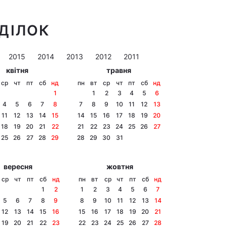
ЕДІЛОК
2015
2014
2013
2012
2011
квітня
травня
ср
чт
пт
сб
нд
пн
вт
ср
чт
пт
сб
нд
1
1
2
3
4
5
6
4
5
6
7
8
7
8
9
10
11
12
13
11
12
13
14
15
14
15
16
17
18
19
20
18
19
20
21
22
21
22
23
24
25
26
27
25
26
27
28
29
28
29
30
31
вересня
жовтня
ср
чт
пт
сб
нд
пн
вт
ср
чт
пт
сб
нд
1
2
1
2
3
4
5
6
7
5
6
7
8
9
8
9
10
11
12
13
14
12
13
14
15
16
15
16
17
18
19
20
21
19
20
21
22
23
22
23
24
25
26
27
28