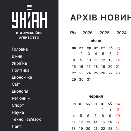
АРХІВ НОВИН
Рік
2026
2025
2024
ІНФОРМАЦІЙНЕ
АГЕНТСТВО
січня
пн
вт
ср
чт
пт
сб
нд
Головна
1
2
3
4
5
6
7
Війна
8
9
10
11
12
13
14
Україна
15
16
17
18
19
20
21
Політика
22
23
24
25
26
27
28
Економіка
29
30
31
Світ
Екологія
червня
Регіони
пн
вт
ср
чт
пт
сб
нд
Спорт
1
2
3
Наука
4
5
6
7
8
9
10
Техно і зв'язок
11
12
13
14
15
16
17
Лайт
18
19
20
21
22
23
24