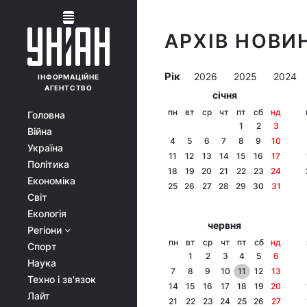
АРХІВ НОВИН
Рік
2026
2025
2024
ІНФОРМАЦІЙНЕ
АГЕНТСТВО
січня
пн
вт
ср
чт
пт
сб
нд
Головна
1
2
3
Війна
4
5
6
7
8
9
10
Україна
11
12
13
14
15
16
17
Політика
18
19
20
21
22
23
24
Економіка
25
26
27
28
29
30
31
Світ
Екологія
червня
Регіони
пн
вт
ср
чт
пт
сб
нд
Спорт
1
2
3
4
5
6
Наука
7
8
9
10
11
12
13
Техно і зв'язок
14
15
16
17
18
19
20
Лайт
21
22
23
24
25
26
27