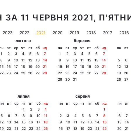
 ЗА 11 ЧЕРВНЯ 2021, П'ЯТН
2023
2022
2021
2020
2019
2018
2017
2016
лютого
березня
пн
вт
ср
чт
пт
сб
нд
пн
вт
ср
чт
пт
сб
нд
пн
вт
1
2
3
4
5
6
7
1
2
3
4
5
6
7
8
9
10
11
12
13
14
8
9
10
11
12
13
14
5
6
15
16
17
18
19
20
21
15
16
17
18
19
20
21
12
13
22
23
24
25
26
27
28
22
23
24
25
26
27
28
19
20
29
30
31
26
27
липня
серпня
пн
вт
ср
чт
пт
сб
нд
пн
вт
ср
чт
пт
сб
нд
пн
вт
1
2
3
4
1
5
6
7
8
9
10
11
2
3
4
5
6
7
8
6
7
12
13
14
15
16
17
18
9
10
11
12
13
14
15
13
14
19
20
21
22
23
24
25
16
17
18
19
20
21
22
20
21