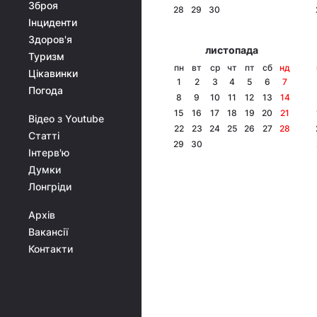
Зброя
28
29
30
Інциденти
Здоров'я
листопада
Туризм
пн
вт
ср
чт
пт
сб
нд
Цікавинки
1
2
3
4
5
6
7
Погода
8
9
10
11
12
13
14
15
16
17
18
19
20
21
Відео з Youtube
22
23
24
25
26
27
28
Статті
29
30
Інтерв'ю
Думки
Лонгріди
Архів
Вакансії
Контакти