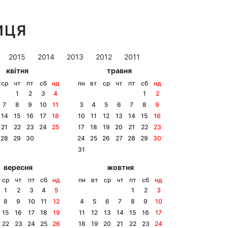
ИЦЯ
2015
2014
2013
2012
2011
квітня
травня
ср
чт
пт
сб
нд
пн
вт
ср
чт
пт
сб
нд
1
2
3
4
1
2
7
8
9
10
11
3
4
5
6
7
8
9
14
15
16
17
18
10
11
12
13
14
15
16
21
22
23
24
25
17
18
19
20
21
22
23
28
29
30
24
25
26
27
28
29
30
31
вересня
жовтня
ср
чт
пт
сб
нд
пн
вт
ср
чт
пт
сб
нд
1
2
3
4
5
1
2
3
8
9
10
11
12
4
5
6
7
8
9
10
15
16
17
18
19
11
12
13
14
15
16
17
22
23
24
25
26
18
19
20
21
22
23
24