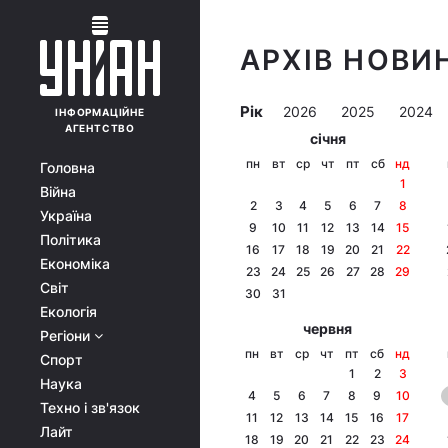
АРХІВ НОВИН
Рік
2026
2025
2024
ІНФОРМАЦІЙНЕ
АГЕНТСТВО
січня
пн
вт
ср
чт
пт
сб
нд
Головна
1
Війна
2
3
4
5
6
7
8
Україна
9
10
11
12
13
14
15
Політика
16
17
18
19
20
21
22
Економіка
23
24
25
26
27
28
29
Світ
30
31
Екологія
червня
Регіони
пн
вт
ср
чт
пт
сб
нд
Спорт
1
2
3
Наука
4
5
6
7
8
9
10
Техно і зв'язок
11
12
13
14
15
16
17
Лайт
18
19
20
21
22
23
24