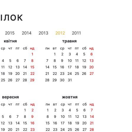
ДІЛОК
2015
2014
2013
2012
2011
квітня
травня
ср
чт
пт
сб
нд
пн
вт
ср
чт
пт
сб
нд
1
1
2
3
4
5
6
4
5
6
7
8
7
8
9
10
11
12
13
11
12
13
14
15
14
15
16
17
18
19
20
18
19
20
21
22
21
22
23
24
25
26
27
25
26
27
28
29
28
29
30
31
вересня
жовтня
ср
чт
пт
сб
нд
пн
вт
ср
чт
пт
сб
нд
1
2
1
2
3
4
5
6
7
5
6
7
8
9
8
9
10
11
12
13
14
12
13
14
15
16
15
16
17
18
19
20
21
19
20
21
22
23
22
23
24
25
26
27
28