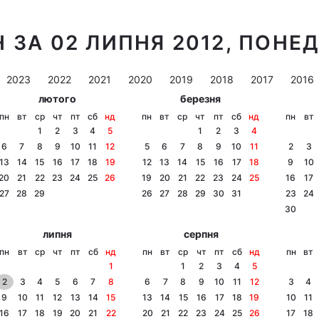
 ЗА 02 ЛИПНЯ 2012, ПОНЕ
2023
2022
2021
2020
2019
2018
2017
2016
лютого
березня
пн
вт
ср
чт
пт
сб
нд
пн
вт
ср
чт
пт
сб
нд
пн
вт
1
2
3
4
5
1
2
3
4
6
7
8
9
10
11
12
5
6
7
8
9
10
11
2
3
13
14
15
16
17
18
19
12
13
14
15
16
17
18
9
10
20
21
22
23
24
25
26
19
20
21
22
23
24
25
16
17
27
28
29
26
27
28
29
30
31
23
24
30
липня
серпня
пн
вт
ср
чт
пт
сб
нд
пн
вт
ср
чт
пт
сб
нд
пн
вт
1
1
2
3
4
5
2
3
4
5
6
7
8
6
7
8
9
10
11
12
3
4
9
10
11
12
13
14
15
13
14
15
16
17
18
19
10
11
16
17
18
19
20
21
22
20
21
22
23
24
25
26
17
18