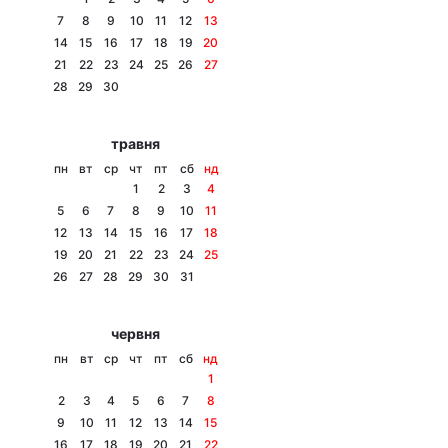
7
8
9
10
11
12
13
14
15
16
17
18
19
20
21
22
23
24
25
26
27
Головна
Війна
28
29
30
Україна
Політика
травня
пн
вт
ср
чт
пт
сб
нд
Економіка
Світ
1
2
3
4
5
6
7
8
9
10
11
Спорт
Наука
12
13
14
15
16
17
18
19
20
21
22
23
24
25
Техно і зв'язок
Лайт
26
27
28
29
30
31
Зброя
Інциденти
червня
Здоров'я
Туризм
пн
вт
ср
чт
пт
сб
нд
1
Цікавинки
Погода
2
3
4
5
6
7
8
9
10
11
12
13
14
15
Екологія
Регіони
16
17
18
19
20
21
22