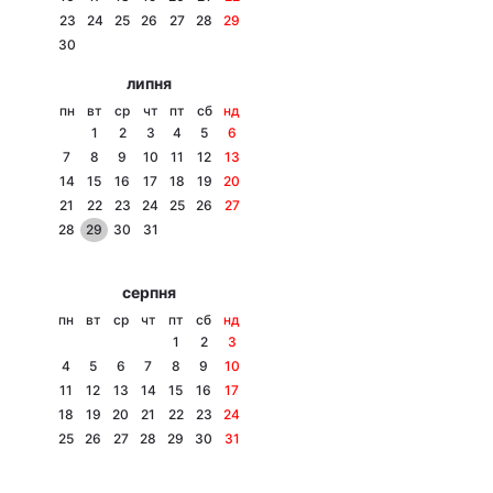
23
24
25
26
27
28
29
Лонгріди
30
липня
Відео з Youtube
Статті
пн
вт
ср
чт
пт
сб
нд
1
2
3
4
5
6
Інтерв'ю
Думки
7
8
9
10
11
12
13
14
15
16
17
18
19
20
Архів
Вакансії
21
22
23
24
25
26
27
28
29
30
31
Контакти
серпня
Послуги
пн
вт
ср
чт
пт
сб
нд
1
2
3
4
5
6
7
8
9
10
11
12
13
14
15
16
17
18
19
20
21
22
23
24
25
26
27
28
29
30
31