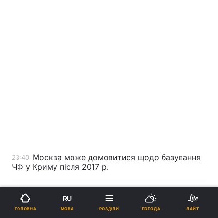
Москва може домовитися щодо базування
23:40
ЧФ у Криму після 2017 р.
Створено новий митний пост "Керч"
23:34
RU
МОВА
ГОЛОВНА
РОЗДІЛИ
ПОГОДА
ЛАЙТ