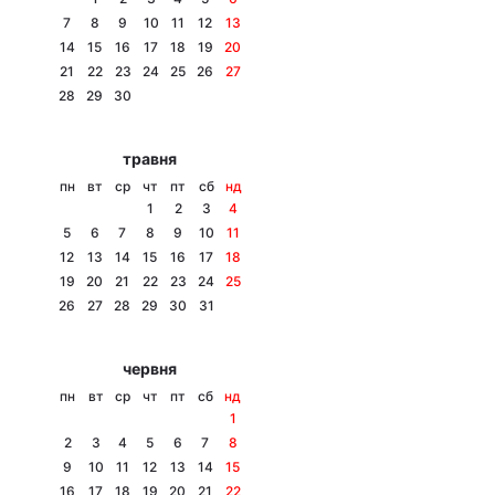
7
8
9
10
11
12
13
14
15
16
17
18
19
20
21
22
23
24
25
26
27
Головна
Війна
28
29
30
Україна
Політика
травня
пн
вт
ср
чт
пт
сб
нд
Економіка
Світ
1
2
3
4
5
6
7
8
9
10
11
Спорт
Наука
12
13
14
15
16
17
18
19
20
21
22
23
24
25
Техно і зв'язок
Лайт
26
27
28
29
30
31
Зброя
Інциденти
червня
Здоров'я
Туризм
пн
вт
ср
чт
пт
сб
нд
1
Цікавинки
Погода
2
3
4
5
6
7
8
9
10
11
12
13
14
15
Екологія
Регіони
16
17
18
19
20
21
22