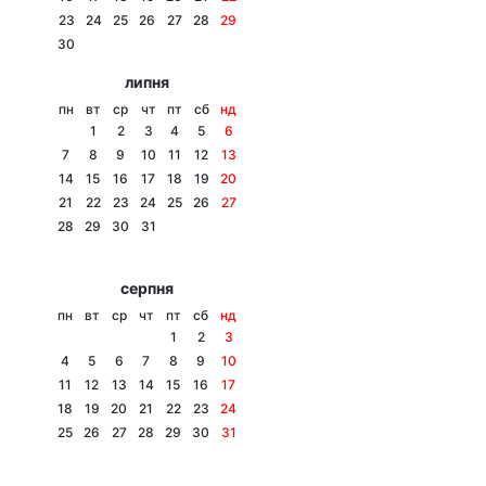
23
24
25
26
27
28
29
Лонгріди
30
липня
Відео з Youtube
Статті
пн
вт
ср
чт
пт
сб
нд
1
2
3
4
5
6
Інтерв'ю
Думки
7
8
9
10
11
12
13
14
15
16
17
18
19
20
Архів
Вакансії
21
22
23
24
25
26
27
28
29
30
31
Контакти
серпня
Послуги
пн
вт
ср
чт
пт
сб
нд
1
2
3
4
5
6
7
8
9
10
11
12
13
14
15
16
17
18
19
20
21
22
23
24
25
26
27
28
29
30
31